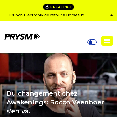
BREAKING!
L’Amnesia Ibiza fête ses 50 ans : le programme des
soirées d’ouverture
Du changement chez
Awakenings: Rocco Veenboer
s’en va.