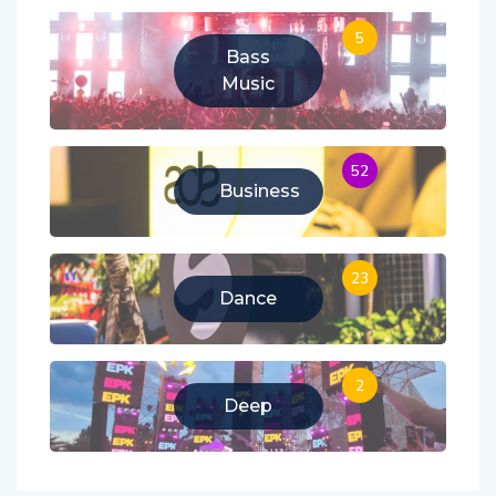
5
Bass
Music
52
Business
23
Dance
2
Deep