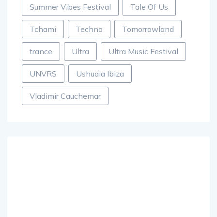
Summer Vibes Festival
Tale Of Us
Tchami
Techno
Tomorrowland
trance
Ultra
Ultra Music Festival
UNVRS
Ushuaia Ibiza
Vladimir Cauchemar