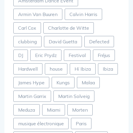
Amsterdam Dance Event
Armin Van Buuren
Calvin Harris
Carl Cox
Charlotte de Witte
clubbing
David Guetta
Defected
DJ
Eric Prydz
Festival
Fréjus
Hardwell
house
Hï Ibiza
Ibiza
James Hype
Kungs
Malaa
Martin Garrix
Martin Solveig
Meduza
Miami
Morten
musique électronique
Paris