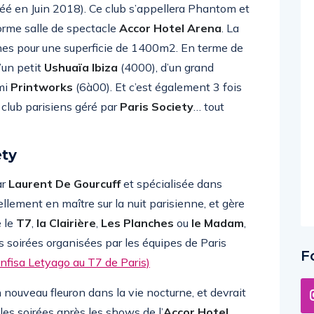
créé en Juin 2018). Ce club s’appellera Phantom et
orme salle de spectacle
Accor Hotel Arena
. La
es pour une superficie de 1400m2. En terme de
’un petit
Ushuaïa Ibiza
(4000), d’un grand
mi
Printworks
(6à00). Et c’est également 3 fois
s club parisiens géré par
Paris Society
… tout
ety
ar
Laurent De Gourcuff
et spécialisée dans
llement en maître sur la nuit parisienne, et gère
e le
T7
,
la Clairière
,
Les Planches
ou
le Madam
,
s soirées organisées par les équipes de Paris
F
Anfisa Letyago au T7 de Paris)
n nouveau fleuron dans la vie nocturne, et devrait
es soirées après les shows de l’
Accor Hotel