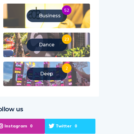
52
Business
23
Dance
2
Deep
ollow us
Instagram
Twitter
0
0