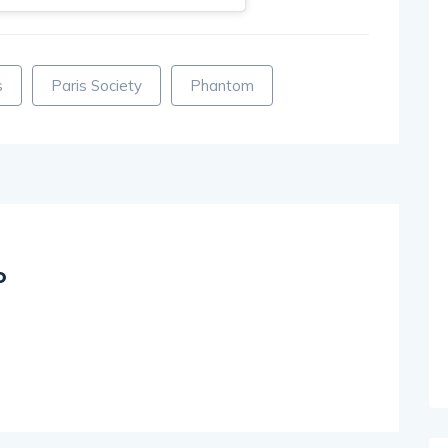
s
Paris Society
Phantom
o