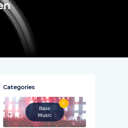
en
Categories
5
Bass
Music