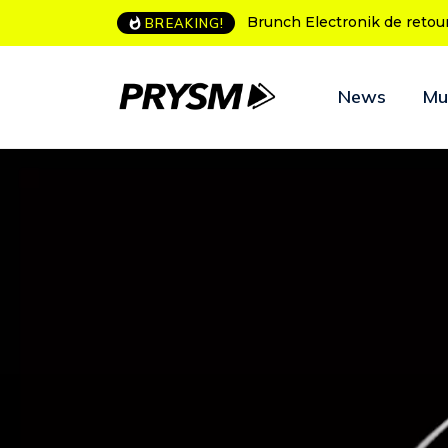
L’Amnesia Ibiza fête ses 50
BREAKING!
News
Mu