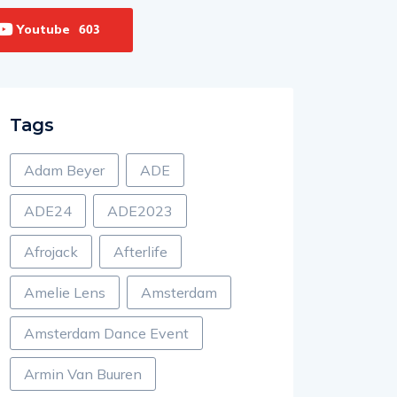
Youtube
603
Tags
Adam Beyer
ADE
ADE24
ADE2023
Afrojack
Afterlife
Amelie Lens
Amsterdam
Amsterdam Dance Event
Armin Van Buuren