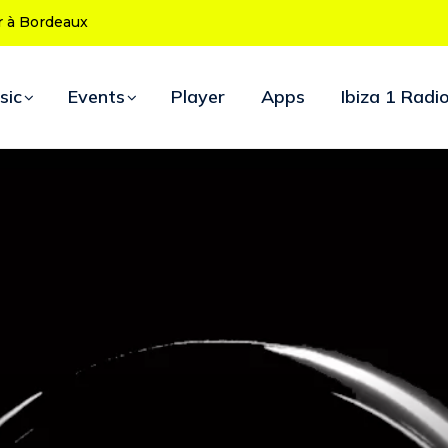
 ans : le programme des soirées d’ouverture
sic
Events
Player
Apps
Ibiza 1 Radi