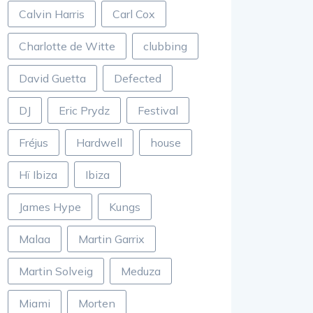
Calvin Harris
Carl Cox
Charlotte de Witte
clubbing
David Guetta
Defected
DJ
Eric Prydz
Festival
Fréjus
Hardwell
house
Hï Ibiza
Ibiza
James Hype
Kungs
Malaa
Martin Garrix
Martin Solveig
Meduza
Miami
Morten