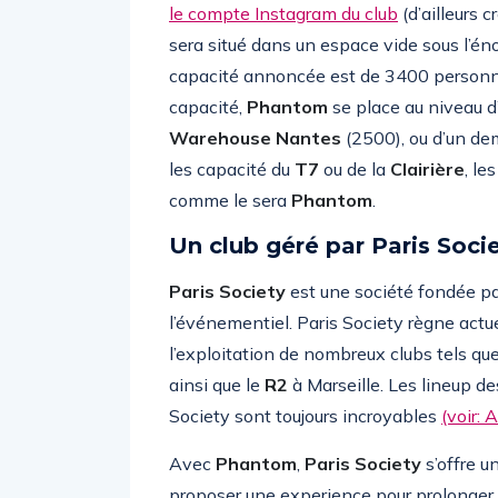
le compte Instagram du club
(d’ailleurs 
sera situé dans un espace vide sous l’én
capacité annoncée est de 3400 personn
capacité,
Phantom
se place au niveau d
Warehouse Nantes
(2500), ou d’un de
les capacité du
T7
ou de la
Clairière
, le
comme le sera
Phantom
.
Un club géré par Paris Soci
Paris Society
est une société fondée p
l’événementiel. Paris Society règne actue
l’exploitation de nombreux clubs tels qu
ainsi que le
R2
à Marseille. Les lineup de
Society sont toujours incroyables
(voir: 
Avec
Phantom
,
Paris Society
s’offre u
proposer une experience pour prolonger l