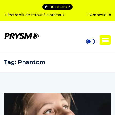
BREAKING!
L’Amnesia Ibiza fête ses 50 ans : le programme des
soirées d’ouverture
Tag:
Phantom