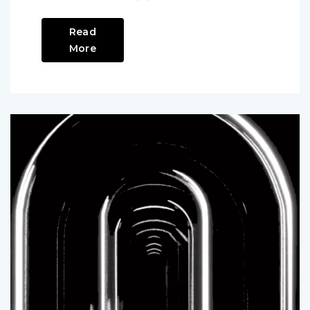
ordre alphabétique […]
Read
More