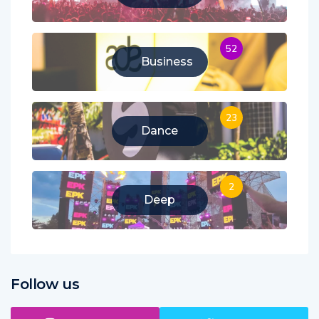
Music
52
Business
23
Dance
2
Deep
Follow us