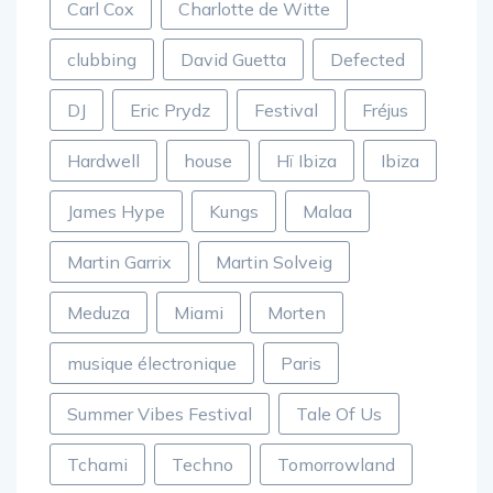
Carl Cox
Charlotte de Witte
clubbing
David Guetta
Defected
DJ
Eric Prydz
Festival
Fréjus
Hardwell
house
Hï Ibiza
Ibiza
James Hype
Kungs
Malaa
Martin Garrix
Martin Solveig
Meduza
Miami
Morten
musique électronique
Paris
Summer Vibes Festival
Tale Of Us
Tchami
Techno
Tomorrowland