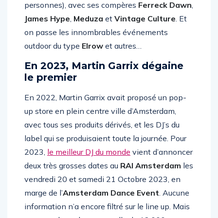
Masquerade by Claptone”
à l’
AFAS
(12.000
personnes), avec ses compères
Ferreck Dawn
,
James Hype
,
Meduza
et
Vintage Culture
. Et
on passe les innombrables événements
outdoor du type
Elrow
et autres…
En 2023, Martin Garrix dégaine
le premier
En 2022, Martin Garrix avait proposé un pop-
up store en plein centre ville d’Amsterdam,
avec tous ses produits dérivés, et les DJ’s du
label qui se produisaient toute la journée. Pour
2023,
le meilleur DJ du monde
vient d’annoncer
deux très grosses dates au
RAI Amsterdam
les
vendredi 20 et samedi 21 Octobre 2023, en
marge de l’
Amsterdam Dance Event
. Aucune
information n’a encore filtré sur le line up. Mais