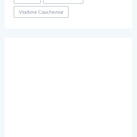
UNVRS
Ushuaia Ibiza
Vladimir Cauchemar