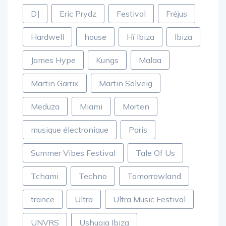
clubbing
David Guetta
Defected
DJ
Eric Prydz
Festival
Fréjus
Hardwell
house
Hï Ibiza
Ibiza
James Hype
Kungs
Malaa
Martin Garrix
Martin Solveig
Meduza
Miami
Morten
musique électronique
Paris
Summer Vibes Festival
Tale Of Us
Tchami
Techno
Tomorrowland
trance
Ultra
Ultra Music Festival