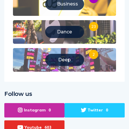
52
Business
23
Dance
2
Deep
Follow us
Instagram
Twitter
0
0