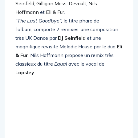
remixeurs internationaux tels que
DJ
Seinfeld
,
Gilligan Moss
,
Devault
,
Nils
Hoffmann
et
Eli & Fur
.
“The Last Goodbye”,
le titre phare de
l’album, comporte 2 remixes: une composition
très UK Dance par
DJ Seinfield
et une
magnifique revisite Melodic House par le duo
Eli
& Fur
. Nils Hoffmann propose un remix très
classieux du titre
Equal
avec le vocal de
Lapsley
.