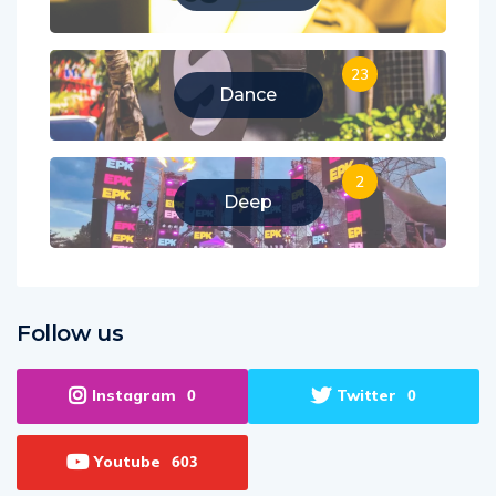
Business
23
Dance
2
Deep
Follow us
Instagram
Twitter
0
0
Youtube
603