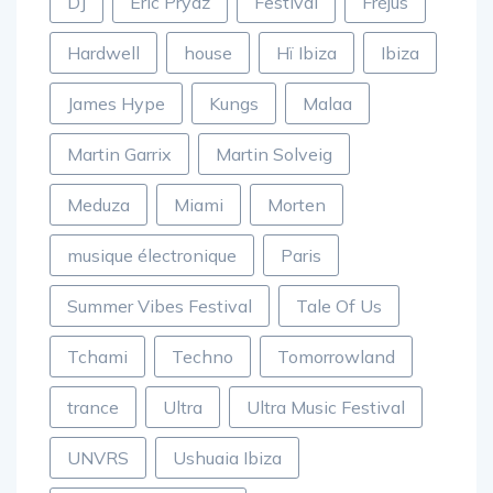
DJ
Eric Prydz
Festival
Fréjus
Hardwell
house
Hï Ibiza
Ibiza
James Hype
Kungs
Malaa
Martin Garrix
Martin Solveig
Meduza
Miami
Morten
musique électronique
Paris
Summer Vibes Festival
Tale Of Us
Tchami
Techno
Tomorrowland
trance
Ultra
Ultra Music Festival
UNVRS
Ushuaia Ibiza