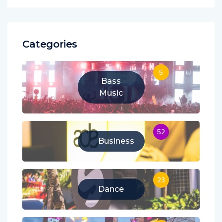
Categories
5
Bass
Music
52
Business
23
Dance