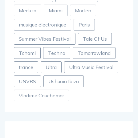
Meduza
Miami
Morten
musique électronique
Paris
Summer Vibes Festival
Tale Of Us
Tchami
Techno
Tomorrowland
trance
Ultra
Ultra Music Festival
UNVRS
Ushuaia Ibiza
Vladimir Cauchemar