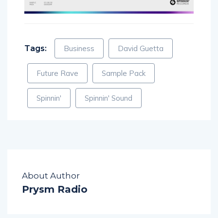
Tags:
Business
David Guetta
Future Rave
Sample Pack
Spinnin'
Spinnin' Sound
About Author
Prysm Radio