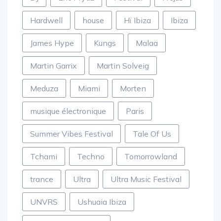
DJ
Eric Prydz
Festival
Fréjus
Hardwell
house
Hï Ibiza
Ibiza
James Hype
Kungs
Malaa
Martin Garrix
Martin Solveig
Meduza
Miami
Morten
musique électronique
Paris
Summer Vibes Festival
Tale Of Us
Tchami
Techno
Tomorrowland
trance
Ultra
Ultra Music Festival
UNVRS
Ushuaia Ibiza