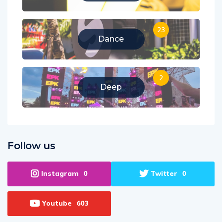
Business
23
Dance
2
Deep
Follow us
Instagram
Twitter
0
0
Youtube
603