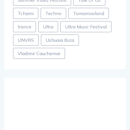
Summer Vibes Festival
Tale Of Us
Tchami
Techno
Tomorrowland
trance
Ultra
Ultra Music Festival
UNVRS
Ushuaia Ibiza
Vladimir Cauchemar