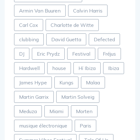
Amsterdam Dance Event
Armin Van Buuren
Calvin Harris
Carl Cox
Charlotte de Witte
clubbing
David Guetta
Defected
DJ
Eric Prydz
Festival
Fréjus
Hardwell
house
Hï Ibiza
Ibiza
James Hype
Kungs
Malaa
Martin Garrix
Martin Solveig
Meduza
Miami
Morten
musique électronique
Paris