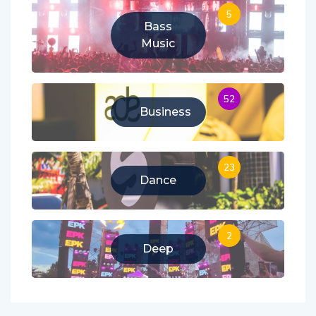
5
Bass
Music
52
Business
23
Dance
2
Deep