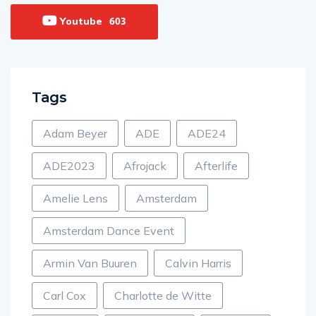
Youtube
603
Tags
Adam Beyer
ADE
ADE24
ADE2023
Afrojack
Afterlife
Amelie Lens
Amsterdam
Amsterdam Dance Event
Armin Van Buuren
Calvin Harris
Carl Cox
Charlotte de Witte