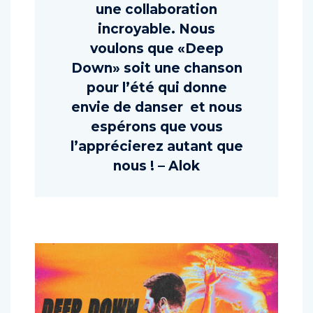
Dance M
usique
a
été
u
ne
collaboration
incroyable
.
Nous
voulons
que
«Deep
Down»
soit
u
ne
chanson
pour
l
’été
qui
donne
envie
de
danser
et
nous
espérons
que
vous
l’apprécierez
autant
que
nous
! – Alok