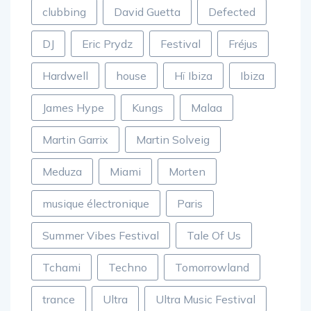
clubbing
David Guetta
Defected
DJ
Eric Prydz
Festival
Fréjus
Hardwell
house
Hï Ibiza
Ibiza
James Hype
Kungs
Malaa
Martin Garrix
Martin Solveig
Meduza
Miami
Morten
musique électronique
Paris
Summer Vibes Festival
Tale Of Us
Tchami
Techno
Tomorrowland