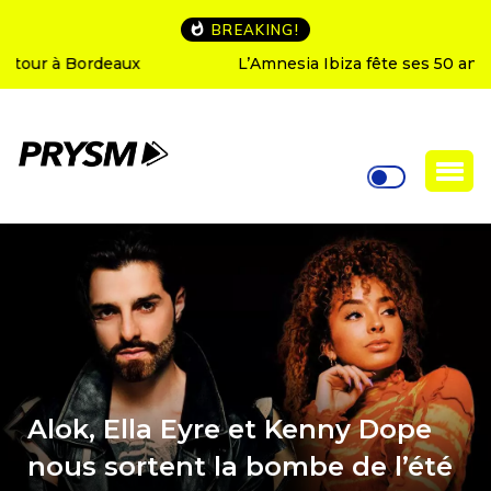
BREAKING!
L’Amnesia Ibiza fête ses 50 ans : le programme des
soirées d’ouverture
Alok, Ella Eyre et Kenny Dope
nous sortent la bombe de l’été