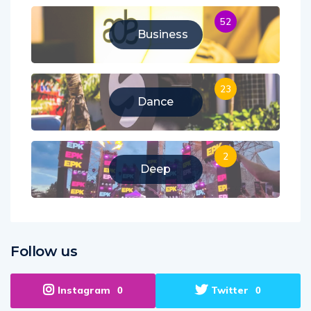
52
Business
23
Dance
2
Deep
Follow us
Instagram
Twitter
0
0