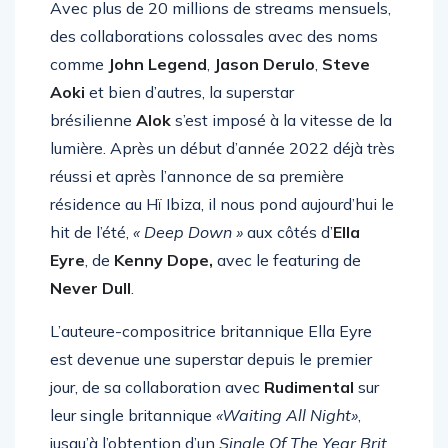
Avec
plus
de
20
millions
de streams
mensuels
,
des
collaborations
colossales
avec
des
noms
comme
John
Legend
,
Jason
Derulo
,
Steve
Aoki
et
b
ien
d’autres
,
la superstar
brésilienne
Alok
s’est imposé à la vitesse de la
lumière.
Après
un
début
d’année
2022
déjà
très
réussi
et
après
l’annonce
de
sa
première
résidence
au Hï
Ibiza
,
il
nous pond
aujourd’hui
le
hit
de
l’été
,
«
Deep
Down
»
aux
côtés
d’
Ella
Eyre
,
de
Kenny
Dope,
avec le featuring de
Never
Dull
.
L’auteure-compositrice
b
ritannique
Ella
Eyre
est
devenue
u
ne
superstar
depuis
le
premier
jour
,
de
sa
collaboration
avec
Rudimental
sur
leur
single
b
ritannique
«Waiting
All
Night»
,