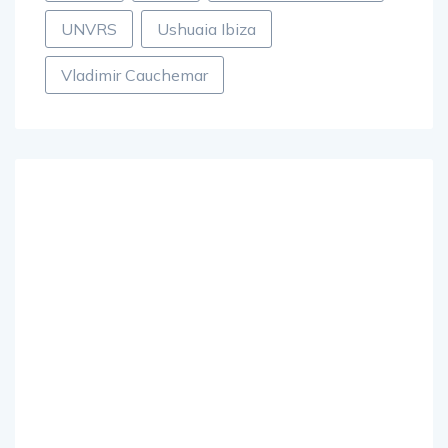
trance
Ultra
Ultra Music Festival
UNVRS
Ushuaia Ibiza
Vladimir Cauchemar