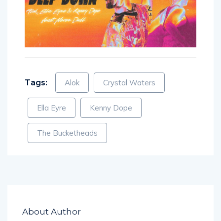
Tags:
Alok
Crystal Waters
Ella Eyre
Kenny Dope
The Bucketheads