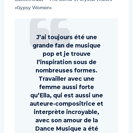
Bucketheads
–
’The
Bom
b’
et
Crystal
Waters
–
«Gypsy
Woman».
J’ai
toujours
été
u
ne
grande
fan
de
musique
pop
et
je
trouve
l’inspiration
sous
de
nombreuses
formes.
T
ravailler
avec
u
ne
femme
aussi
forte
qu’Ella
,
qui
est
aussi
u
ne
auteure-compositrice
et
interprète
incroyable
,
avec
son
amour
de
la