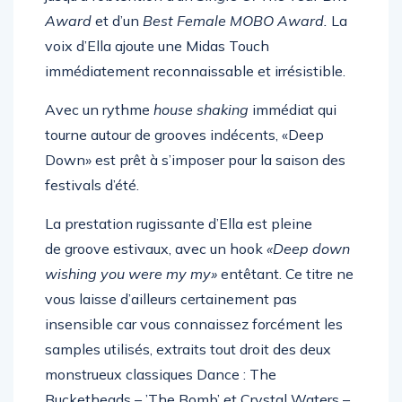
jusqu’à
l’obtention
d’un
Single
Of
The
Year
Brit
Award
et
d’un
Best
Female
MOBO
Award.
La
voix
d’Ella
ajoute
u
ne
Midas
Touch
immédiatement
reconnaissable
et
irrésistible
.
Avec
un
rythme
house
shaking
immédiat
qui
tourne
autour
de
grooves
indécents,
«Deep
Down»
est
prêt
à
s’imposer pour la
saison
des
festivals
d’été
.
La
prestation
rugissante
d’Ella
est pleine
de
groove
estivaux, avec un hook
«Deep
down
wishing
yo
u
were
my
my»
entêtant. Ce titre ne
vous laisse d’ailleurs certainement pas
insensible car vous connaissez forcément les
samples utilisés, extraits tout droit des deux
monstrueux classiques Dance :
The