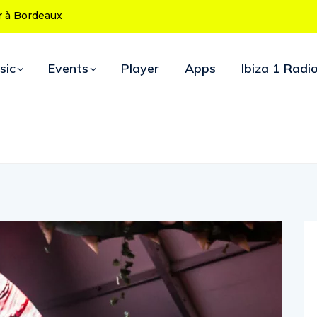
 ans : le programme des soirées d’ouverture
sic
Events
Player
Apps
Ibiza 1 Radi