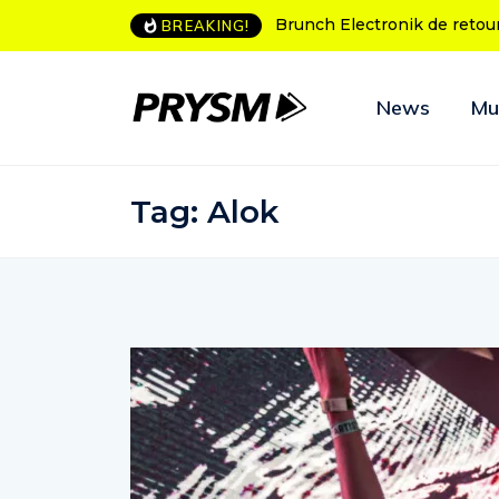
L’Amnesia Ibiza fête ses 50
BREAKING!
News
Mu
Tag:
Alok