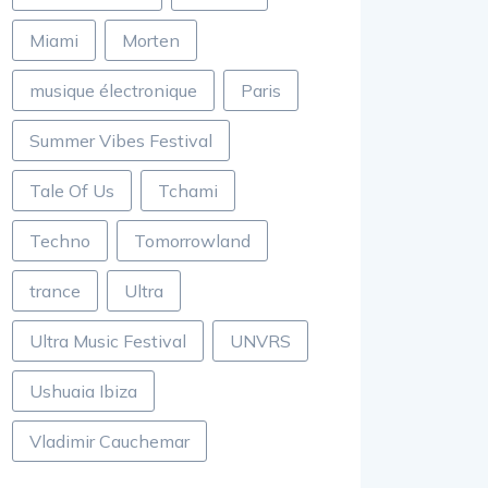
Miami
Morten
musique électronique
Paris
Summer Vibes Festival
Tale Of Us
Tchami
Techno
Tomorrowland
trance
Ultra
Ultra Music Festival
UNVRS
Ushuaia Ibiza
Vladimir Cauchemar