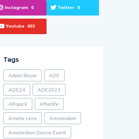
Instagram
Twitter
0
0
Youtube
603
Tags
Adam Beyer
ADE
ADE24
ADE2023
Afrojack
Afterlife
Amelie Lens
Amsterdam
Amsterdam Dance Event