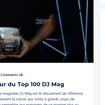
Comments (
4
)
eur du Top 100 DJ Mag
e magazine DJ Mag est le classement de référence
anisent la course aux votes à grands coups de
de permettre aux managers de se montrer plus ou