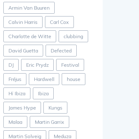
Armin Van Buuren
Calvin Harris
Carl Cox
Charlotte de Witte
clubbing
David Guetta
Defected
DJ
Eric Prydz
Festival
Fréjus
Hardwell
house
Hï Ibiza
Ibiza
James Hype
Kungs
Malaa
Martin Garrix
Martin Solveig
Meduza