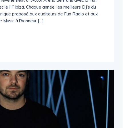
l’événement à l’Accor Arena de Paris avec la Fun
c le Hï Ibiza. Chaque année, les meilleurs DJ’s du
unique proposé aux auditeurs de Fun Radio et aux
 Music à l’honneur […]