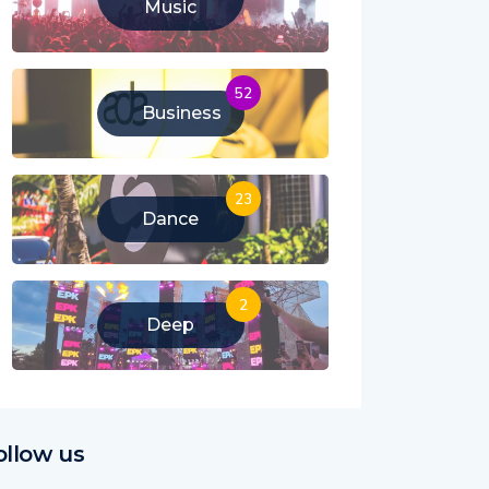
Music
52
Business
23
Dance
2
Deep
ollow us