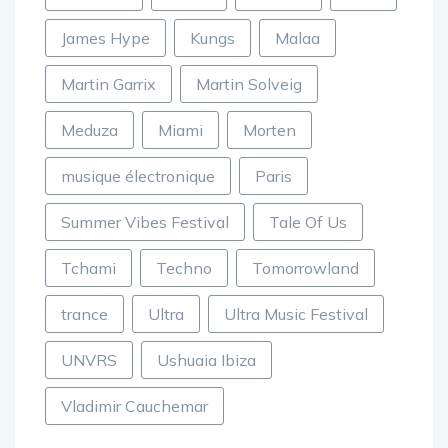
James Hype
Kungs
Malaa
Martin Garrix
Martin Solveig
Meduza
Miami
Morten
musique électronique
Paris
Summer Vibes Festival
Tale Of Us
Tchami
Techno
Tomorrowland
trance
Ultra
Ultra Music Festival
UNVRS
Ushuaia Ibiza
Vladimir Cauchemar