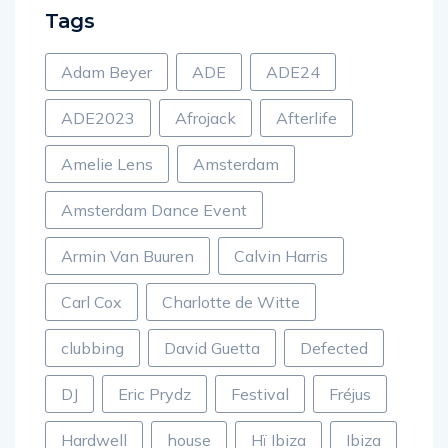
Tags
Adam Beyer
ADE
ADE24
ADE2023
Afrojack
Afterlife
Amelie Lens
Amsterdam
Amsterdam Dance Event
Armin Van Buuren
Calvin Harris
Carl Cox
Charlotte de Witte
clubbing
David Guetta
Defected
DJ
Eric Prydz
Festival
Fréjus
Hardwell
house
Hï Ibiza
Ibiza