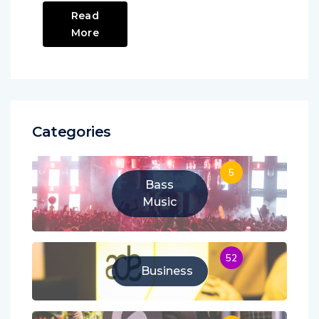
Read
More
Categories
5
Bass
Music
52
Business