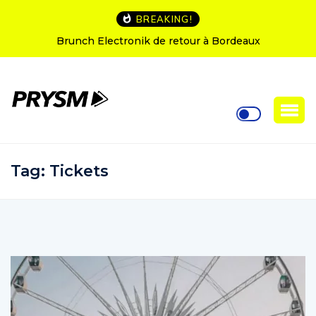
BREAKING!
L’Amnesia Ibiza fête ses 50 ans : le programme des
soirées d’ouverture
Tag:
Tickets