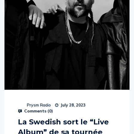
Prysm Radio
July 28, 2023
Comments (
0
)
La Swedish sort le “Live
Album” de sa tournée