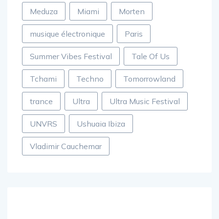
Meduza
Miami
Morten
musique électronique
Paris
Summer Vibes Festival
Tale Of Us
Tchami
Techno
Tomorrowland
trance
Ultra
Ultra Music Festival
UNVRS
Ushuaia Ibiza
Vladimir Cauchemar