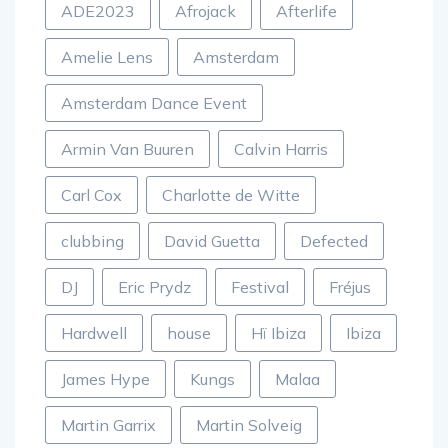
ADE2023
Afrojack
Afterlife
Amelie Lens
Amsterdam
Amsterdam Dance Event
Armin Van Buuren
Calvin Harris
Carl Cox
Charlotte de Witte
clubbing
David Guetta
Defected
DJ
Eric Prydz
Festival
Fréjus
Hardwell
house
Hï Ibiza
Ibiza
James Hype
Kungs
Malaa
Martin Garrix
Martin Solveig