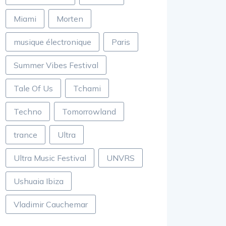
Miami
Morten
musique électronique
Paris
Summer Vibes Festival
Tale Of Us
Tchami
Techno
Tomorrowland
trance
Ultra
Ultra Music Festival
UNVRS
Ushuaia Ibiza
Vladimir Cauchemar