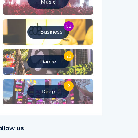
Music
52
Business
23
Dance
2
Deep
ollow us