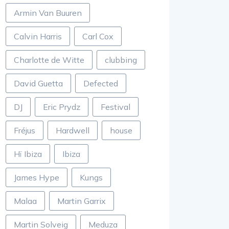
Armin Van Buuren
Calvin Harris
Carl Cox
Charlotte de Witte
clubbing
David Guetta
Defected
DJ
Eric Prydz
Festival
Fréjus
Hardwell
house
Hï Ibiza
Ibiza
James Hype
Kungs
Malaa
Martin Garrix
Martin Solveig
Meduza