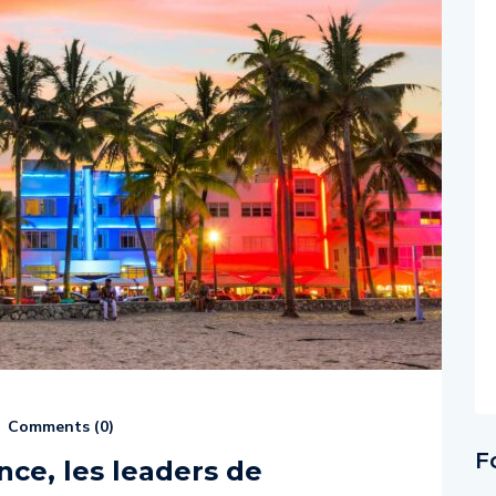
Comments (
0
)
F
ce, les leaders de