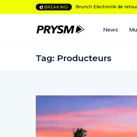
ch Electronik de retour à Bordeaux
L’Amnesia Ibiza fête ses 50
BREAKING!
programme des soirées d’
News
Mu
Tag:
Producteurs