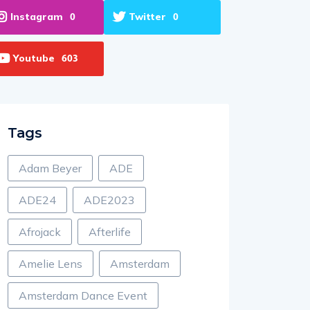
Instagram
Twitter
0
0
Youtube
603
Tags
Adam Beyer
ADE
ADE24
ADE2023
Afrojack
Afterlife
Amelie Lens
Amsterdam
Amsterdam Dance Event