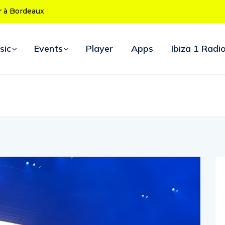
0 ans : le
’ouverture
sic
Events
Player
Apps
Ibiza 1 Radi