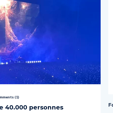
mments (
1
)
F
 de 40.000 personnes