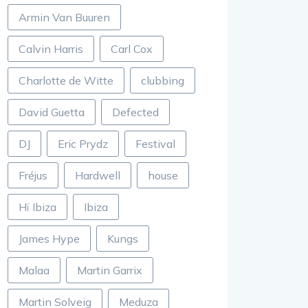
Armin Van Buuren
Calvin Harris
Carl Cox
Charlotte de Witte
clubbing
David Guetta
Defected
DJ
Eric Prydz
Festival
Fréjus
Hardwell
house
Hï Ibiza
Ibiza
James Hype
Kungs
Malaa
Martin Garrix
Martin Solveig
Meduza