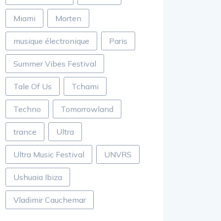
Miami
Morten
musique électronique
Paris
Summer Vibes Festival
Tale Of Us
Tchami
Techno
Tomorrowland
trance
Ultra
Ultra Music Festival
UNVRS
Ushuaia Ibiza
Vladimir Cauchemar