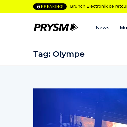
nch Electronik de retour à Bordeaux
L’Amnesia Ibiza fête ses 5
BREAKING!
programme des soirées d
News
Mu
Tag:
Olympe