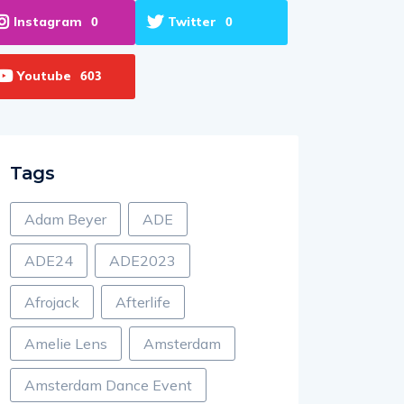
Instagram
Twitter
0
0
Youtube
603
Tags
Adam Beyer
ADE
ADE24
ADE2023
Afrojack
Afterlife
Amelie Lens
Amsterdam
Amsterdam Dance Event