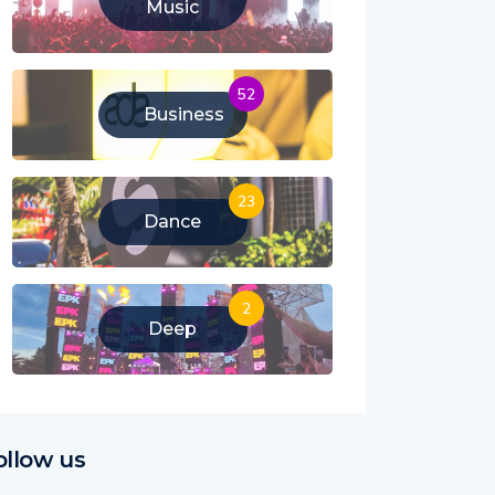
Music
52
Business
23
Dance
2
Deep
ollow us