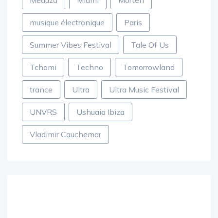
Meduza
Miami
Morten
musique électronique
Paris
Summer Vibes Festival
Tale Of Us
Tchami
Techno
Tomorrowland
trance
Ultra
Ultra Music Festival
UNVRS
Ushuaia Ibiza
Vladimir Cauchemar