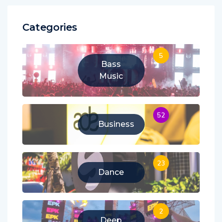
Categories
5
Bass
Music
52
Business
23
Dance
2