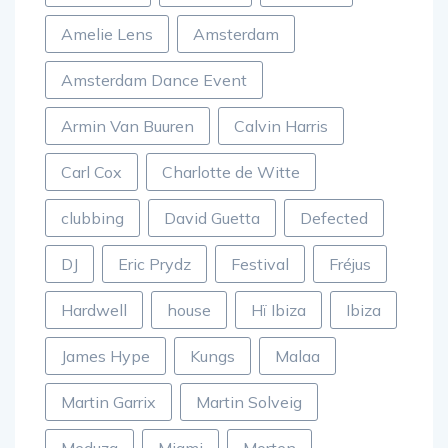
ADE2023
Afrojack
Afterlife
Amelie Lens
Amsterdam
Amsterdam Dance Event
Armin Van Buuren
Calvin Harris
Carl Cox
Charlotte de Witte
clubbing
David Guetta
Defected
DJ
Eric Prydz
Festival
Fréjus
Hardwell
house
Hï Ibiza
Ibiza
James Hype
Kungs
Malaa
Martin Garrix
Martin Solveig