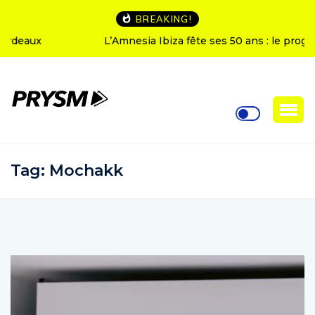
BREAKING!
L’Amnesia Ibiza fête ses 50 ans : le programme des
soirées d’ouverture
Tag:
Mochakk