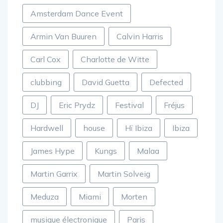
Amsterdam Dance Event
Armin Van Buuren
Calvin Harris
Carl Cox
Charlotte de Witte
clubbing
David Guetta
Defected
DJ
Eric Prydz
Festival
Fréjus
Hardwell
house
Hï Ibiza
Ibiza
James Hype
Kungs
Malaa
Martin Garrix
Martin Solveig
Meduza
Miami
Morten
musique électronique
Paris