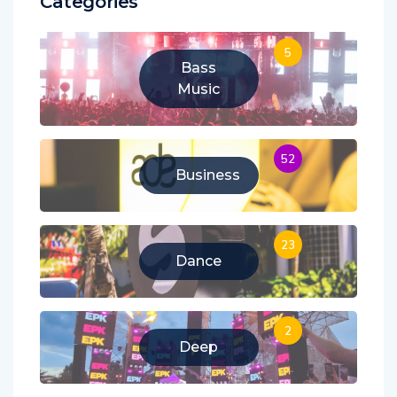
Categories
5
Bass
Music
52
Business
23
Dance
2
Deep