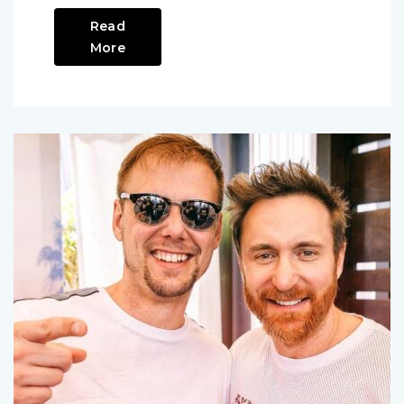
Read
More