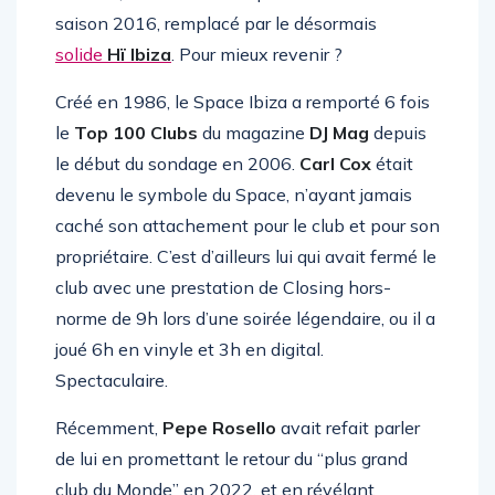
Rosello
, avait fermé ses portes à la fin de la
saison 2016, remplacé par le désormais
solide
Hï Ibiza
. Pour mieux revenir ?
Créé en 1986, le Space Ibiza a remporté 6 fois
le
Top 100 Clubs
du magazine
DJ Mag
depuis
le début du sondage en 2006.
Carl Cox
était
devenu le symbole du Space, n’ayant jamais
caché son attachement pour le club et pour son
propriétaire. C’est d’ailleurs lui qui avait fermé le
club avec une prestation de Closing hors-
norme de 9h lors d’une soirée légendaire, ou il a
joué 6h en vinyle et 3h en digital.
Spectaculaire.
Récemment,
Pepe Rosello
avait refait parler
de lui en promettant le retour du “plus grand