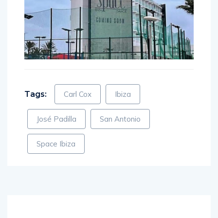
Tags:
Carl Cox
Ibiza
José Padilla
San Antonio
Space Ibiza