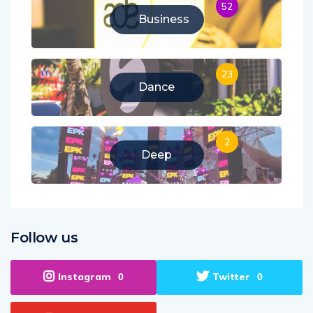
52
Business
23
Dance
2
Deep
Follow us
Instagram
Twitter
0
0