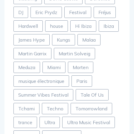
clubbing
David Guetta
Defected
DJ
Eric Prydz
Festival
Fréjus
Hardwell
house
Hï Ibiza
Ibiza
James Hype
Kungs
Malaa
Martin Garrix
Martin Solveig
Meduza
Miami
Morten
musique électronique
Paris
Summer Vibes Festival
Tale Of Us
Tchami
Techno
Tomorrowland
trance
Ultra
Ultra Music Festival