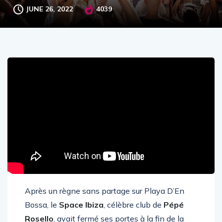
JUNE 26, 2022
4039
Après un règne sans partage sur Playa D’En
Bossa, le
Space Ibiza
, célèbre club de
Pépé