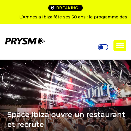
BREAKING!
L’Amnesia Ibiza fête ses 50 ans : le programme des
soirées d’ouverture
Space Ibiza ouvre un restaurant
et recrute