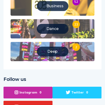
52
Business
23
Dance
2
Deep
Follow us
Instagram
Twitter
0
0