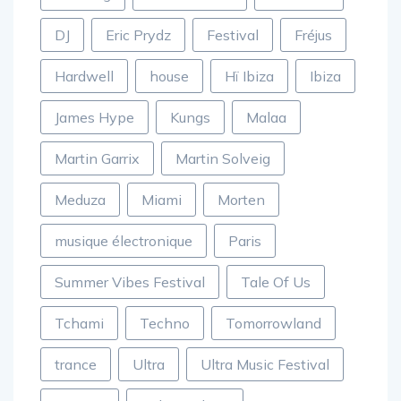
DJ
Eric Prydz
Festival
Fréjus
Hardwell
house
Hï Ibiza
Ibiza
James Hype
Kungs
Malaa
Martin Garrix
Martin Solveig
Meduza
Miami
Morten
musique électronique
Paris
Summer Vibes Festival
Tale Of Us
Tchami
Techno
Tomorrowland
trance
Ultra
Ultra Music Festival