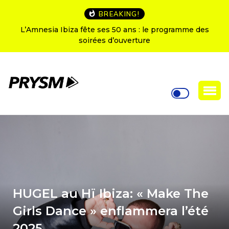
BREAKING!
L’Amnesia Ibiza fête ses 50 ans : le programme des
soirées d’ouverture
HUGEL au Hï Ibiza: « Make The
Girls Dance » enflammera l’été
2025