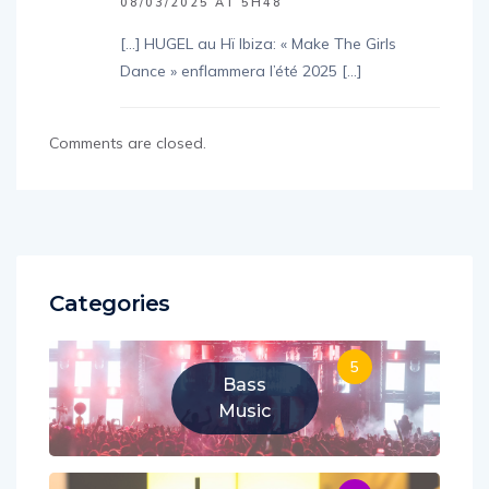
08/03/2025 AT 5H48
[…] HUGEL au Hï Ibiza: « Make The Girls
Dance » enflammera l’été 2025 […]
Comments are closed.
Categories
5
Bass
Music