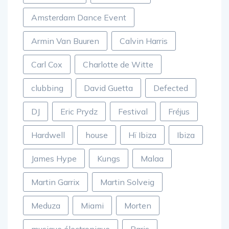
Amelie Lens
Amsterdam
Amsterdam Dance Event
Armin Van Buuren
Calvin Harris
Carl Cox
Charlotte de Witte
clubbing
David Guetta
Defected
DJ
Eric Prydz
Festival
Fréjus
Hardwell
house
Hï Ibiza
Ibiza
James Hype
Kungs
Malaa
Martin Garrix
Martin Solveig
Meduza
Miami
Morten