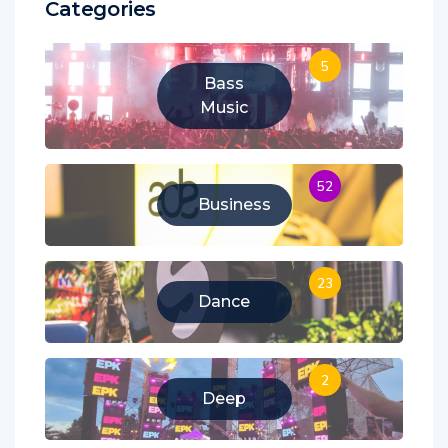
Categories
5
Bass
Music
52
Business
23
Dance
2
Deep