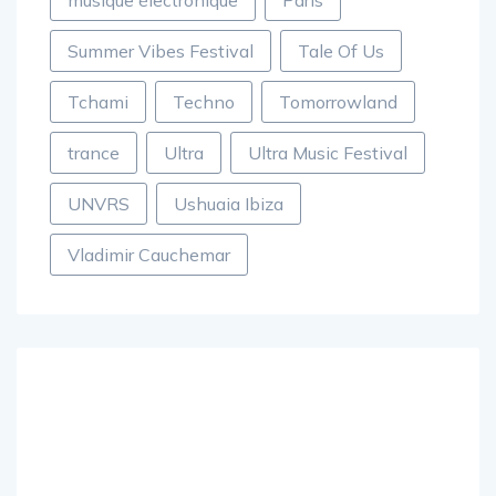
musique électronique
Paris
Summer Vibes Festival
Tale Of Us
Tchami
Techno
Tomorrowland
trance
Ultra
Ultra Music Festival
UNVRS
Ushuaia Ibiza
Vladimir Cauchemar