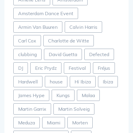
Amelie Lens
Amsterdam
Amsterdam Dance Event
Armin Van Buuren
Calvin Harris
Carl Cox
Charlotte de Witte
clubbing
David Guetta
Defected
DJ
Eric Prydz
Festival
Fréjus
Hardwell
house
Hï Ibiza
Ibiza
James Hype
Kungs
Malaa
Martin Garrix
Martin Solveig
Meduza
Miami
Morten