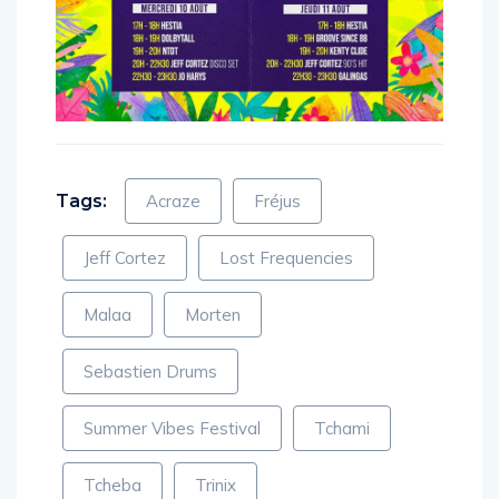
Tags:
Acraze
Fréjus
Jeff Cortez
Lost Frequencies
Malaa
Morten
Sebastien Drums
Summer Vibes Festival
Tchami