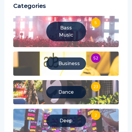
Categories
5
Bass
Music
52
Business
23
Dance
2
Deep