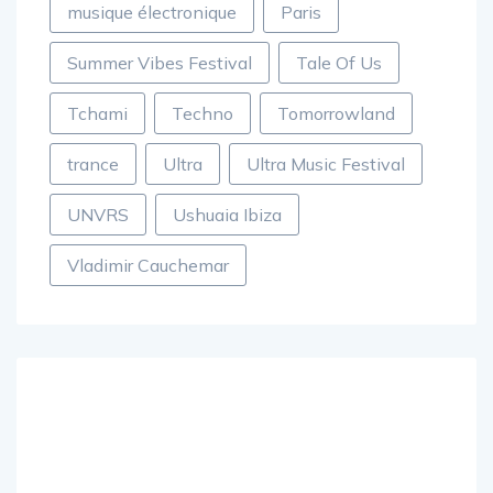
musique électronique
Paris
Summer Vibes Festival
Tale Of Us
Tchami
Techno
Tomorrowland
trance
Ultra
Ultra Music Festival
UNVRS
Ushuaia Ibiza
Vladimir Cauchemar