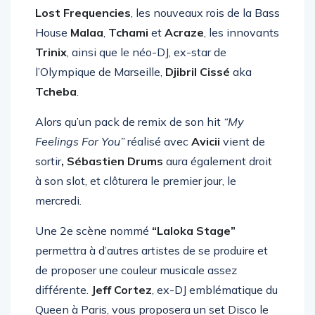
auront donc la chance de croiser la star belge
Lost Frequencies
, les nouveaux rois de la Bass
House
Malaa
,
Tchami
et
Acraze
, les innovants
Trinix
, ainsi que le néo-DJ, ex-star de
l’Olympique de Marseille,
Djibril Cissé
aka
Tcheba
.
Alors qu’un pack de remix de son hit
“My
Feelings For You”
réalisé avec
Avicii
vient de
sortir
, Sébastien Drums
aura également droit
à son slot, et clôturera le premier jour, le
mercredi.
Une 2e scène nommé
“Laloka Stage”
permettra à d’autres artistes de se produire et
de proposer une couleur musicale assez
différente.
Jeff Cortez
, ex-DJ emblématique du