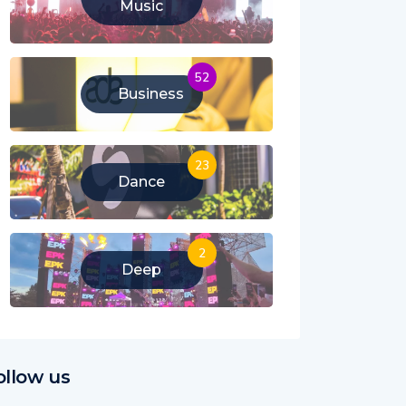
Music
52
Business
23
Dance
2
Deep
ollow us