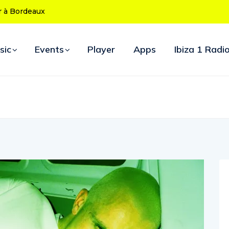
50 ans : le
d’ouverture
sic
Events
Player
Apps
Ibiza 1 Radi