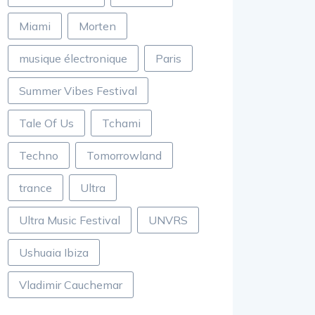
Miami
Morten
musique électronique
Paris
Summer Vibes Festival
Tale Of Us
Tchami
Techno
Tomorrowland
trance
Ultra
Ultra Music Festival
UNVRS
Ushuaia Ibiza
Vladimir Cauchemar