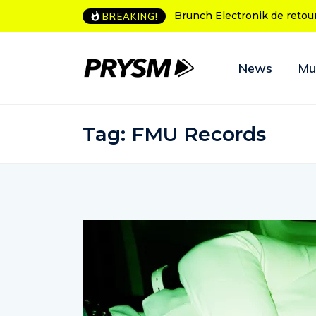
unch Electronik de retour à Bordeaux
L’Amnesia Ibiza fête ses 
BREAKING!
programme des soirées 
News
Mu
Tag:
FMU Records