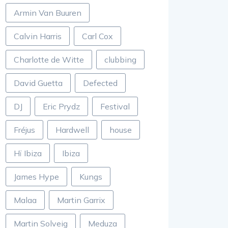
Armin Van Buuren
Calvin Harris
Carl Cox
Charlotte de Witte
clubbing
David Guetta
Defected
DJ
Eric Prydz
Festival
Fréjus
Hardwell
house
Hï Ibiza
Ibiza
James Hype
Kungs
Malaa
Martin Garrix
Martin Solveig
Meduza