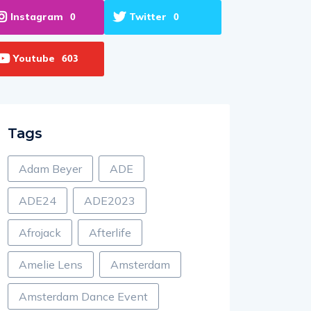
Instagram
Twitter
0
0
Youtube
603
Tags
Adam Beyer
ADE
ADE24
ADE2023
Afrojack
Afterlife
Amelie Lens
Amsterdam
Amsterdam Dance Event