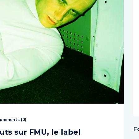
omments (
0
)
F
uts sur FMU, le label