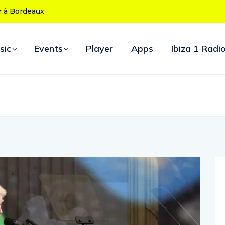
x
L’Amnesia Ibiza fête ses 50 ans : le
programme des soirées d’ouverture
sic
Events
Player
Apps
Ibiza 1 Radi