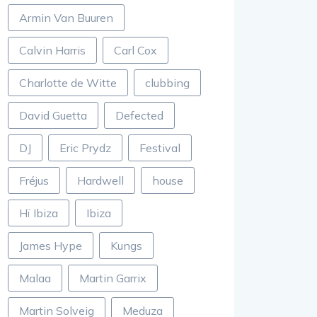
Armin Van Buuren
Calvin Harris
Carl Cox
Charlotte de Witte
clubbing
David Guetta
Defected
DJ
Eric Prydz
Festival
Fréjus
Hardwell
house
Hï Ibiza
Ibiza
James Hype
Kungs
Malaa
Martin Garrix
Martin Solveig
Meduza