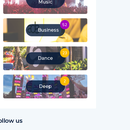
Music
52
Business
23
Dance
2
Deep
ollow us