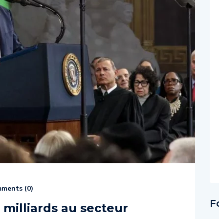
ments (
0
)
F
 milliards au secteur