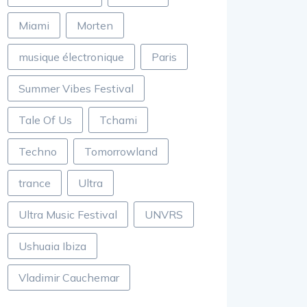
Miami
Morten
musique électronique
Paris
Summer Vibes Festival
Tale Of Us
Tchami
Techno
Tomorrowland
trance
Ultra
Ultra Music Festival
UNVRS
Ushuaia Ibiza
Vladimir Cauchemar