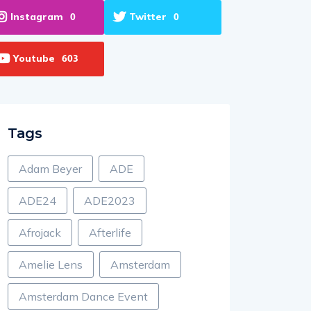
Instagram
Twitter
0
0
Youtube
603
Tags
Adam Beyer
ADE
ADE24
ADE2023
Afrojack
Afterlife
Amelie Lens
Amsterdam
Amsterdam Dance Event