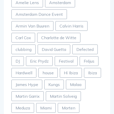
Amelie Lens
Amsterdam
Amsterdam Dance Event
Armin Van Buuren
Calvin Harris
Carl Cox
Charlotte de Witte
clubbing
David Guetta
Defected
DJ
Eric Prydz
Festival
Fréjus
Hardwell
house
Hï Ibiza
Ibiza
James Hype
Kungs
Malaa
Martin Garrix
Martin Solveig
Meduza
Miami
Morten