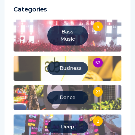
Categories
5
Bass
Music
52
Business
23
Dance
2
Deep