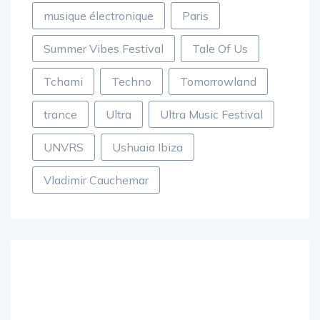
musique électronique
Paris
Summer Vibes Festival
Tale Of Us
Tchami
Techno
Tomorrowland
trance
Ultra
Ultra Music Festival
UNVRS
Ushuaia Ibiza
Vladimir Cauchemar