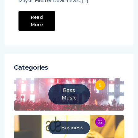
Maykel Piron et David Lewis, […]
Read
More
Categories
5
Bass
Music
52
Business