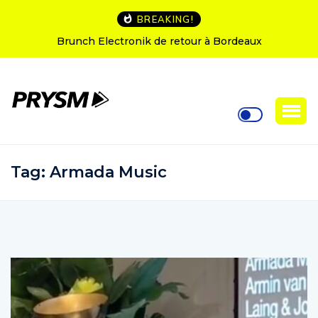
BREAKING!
L’Amnesia Ibiza fête ses 50 ans : le programme des
soirées d’ouverture
Tag:
Armada Music