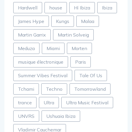
Hardwell
house
Hï Ibiza
Ibiza
James Hype
Kungs
Malaa
Martin Garrix
Martin Solveig
Meduza
Miami
Morten
musique électronique
Paris
Summer Vibes Festival
Tale Of Us
Tchami
Techno
Tomorrowland
trance
Ultra
Ultra Music Festival
UNVRS
Ushuaia Ibiza
Vladimir Cauchemar