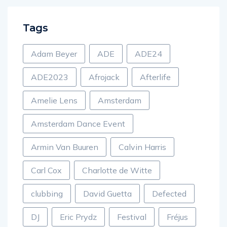
Tags
Adam Beyer
ADE
ADE24
ADE2023
Afrojack
Afterlife
Amelie Lens
Amsterdam
Amsterdam Dance Event
Armin Van Buuren
Calvin Harris
Carl Cox
Charlotte de Witte
clubbing
David Guetta
Defected
DJ
Eric Prydz
Festival
Fréjus