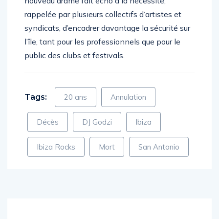
nouveau drame fait écho à la nécessité,
rappelée par plusieurs collectifs d’artistes et
syndicats, d’encadrer davantage la sécurité sur
l’île, tant pour les professionnels que pour le
public des clubs et festivals.
Tags:
20 ans
Annulation
Décès
DJ Godzi
Ibiza
Ibiza Rocks
Mort
San Antonio