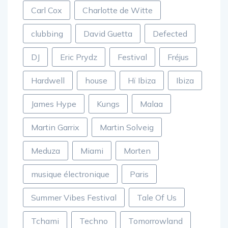
Carl Cox
Charlotte de Witte
clubbing
David Guetta
Defected
DJ
Eric Prydz
Festival
Fréjus
Hardwell
house
Hï Ibiza
Ibiza
James Hype
Kungs
Malaa
Martin Garrix
Martin Solveig
Meduza
Miami
Morten
musique électronique
Paris
Summer Vibes Festival
Tale Of Us
Tchami
Techno
Tomorrowland