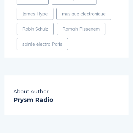
Fun Radio
Ibiza Experience
James Hype
musique électronique
Robin Schulz
Romain Pissenem
soirée électro Paris
About Author
Prysm Radio