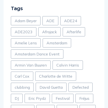
Tags
Adam Beyer
ADE
ADE24
ADE2023
Afrojack
Afterlife
Amelie Lens
Amsterdam
Amsterdam Dance Event
Armin Van Buuren
Calvin Harris
Carl Cox
Charlotte de Witte
clubbing
David Guetta
Defected
DJ
Eric Prydz
Festival
Fréjus