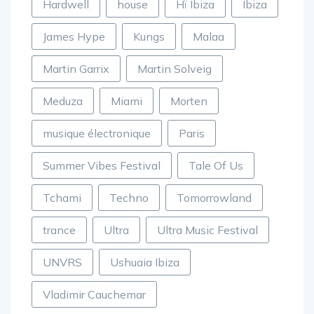
Hardwell
house
Hï Ibiza
Ibiza
James Hype
Kungs
Malaa
Martin Garrix
Martin Solveig
Meduza
Miami
Morten
musique électronique
Paris
Summer Vibes Festival
Tale Of Us
Tchami
Techno
Tomorrowland
trance
Ultra
Ultra Music Festival
UNVRS
Ushuaia Ibiza
Vladimir Cauchemar