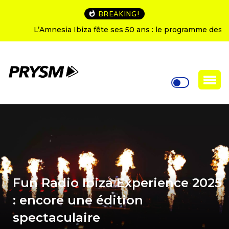
BREAKING!
L’Amnesia Ibiza fête ses 50 ans : le programme des
soirées d’ouverture
Fun Radio Ibiza Experience 2025
: encore une édition
spectaculaire