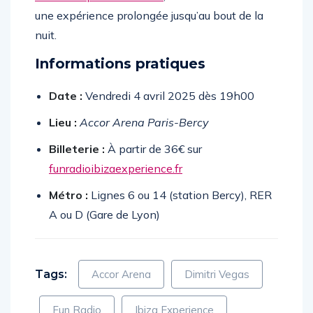
leur concept “
Our House
“
, offrant ainsi aux fans
une expérience prolongée jusqu’au bout de la
nuit.
Informations pratiques
Date :
Vendredi 4 avril 2025 dès 19h00
Lieu :
Accor Arena Paris-Bercy
Billeterie :
À partir de 36€ sur
funradioibizaexperience.fr
Métro :
Lignes 6 ou 14 (station Bercy), RER
A ou D (Gare de Lyon)
Tags:
Accor Arena
Dimitri Vegas