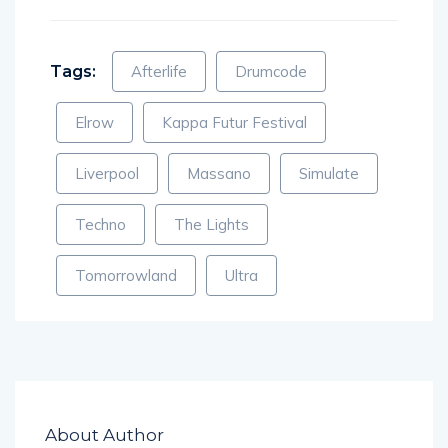
Tags:
Afterlife
Drumcode
Elrow
Kappa Futur Festival
Liverpool
Massano
Simulate
Techno
The Lights
Tomorrowland
Ultra