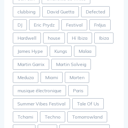
Carl Cox
Charlotte de Witte
clubbing
David Guetta
Defected
DJ
Eric Prydz
Festival
Fréjus
Hardwell
house
Hï Ibiza
Ibiza
James Hype
Kungs
Malaa
Martin Garrix
Martin Solveig
Meduza
Miami
Morten
musique électronique
Paris
Summer Vibes Festival
Tale Of Us
Tchami
Techno
Tomorrowland