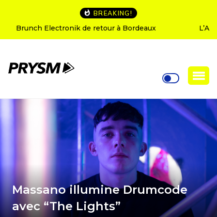
BREAKING!
L’Amnesia Ibiza fête ses 50 ans : le programme des
soirées d’ouverture
Massano illumine Drumcode
avec “The Lights”