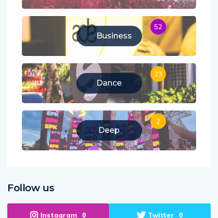
52
Business
23
Dance
2
Deep
Follow us