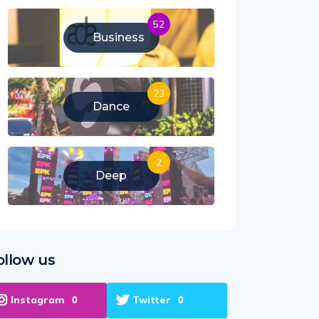
52
Business
23
Dance
2
Deep
ollow us
Instagram
Twitter
0
0