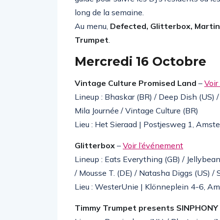
long de la semaine.
Au menu,
Defected, Glitterbox, Martin
Trumpet
.
Mercredi 16 Octobre
Vintage Culture Promised Land
–
Voir
Lineup : Bhaskar (BR) / Deep Dish (US) / 
Mila Journée / Vintage Culture (BR)
Lieu : Het Sieraad | Postjesweg 1, Amst
Glitterbox
–
Voir l’événement
Lineup : Eats Everything (GB) / Jellybea
/ Mousse T. (DE) / Natasha Diggs (US) / 
Lieu : WesterUnie | Klönneplein 4-6, A
Timmy Trumpet presents SINPHONY 