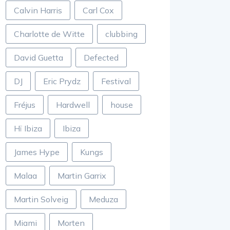
Calvin Harris
Carl Cox
Charlotte de Witte
clubbing
David Guetta
Defected
DJ
Eric Prydz
Festival
Fréjus
Hardwell
house
Hï Ibiza
Ibiza
James Hype
Kungs
Malaa
Martin Garrix
Martin Solveig
Meduza
Miami
Morten