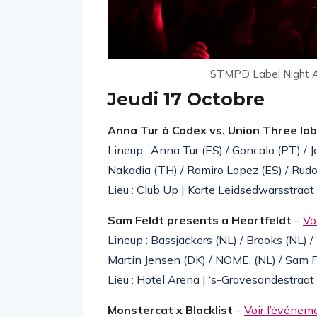
STMPD Label Night A
Jeudi 17 Octobre
Anna Tur à Codex vs. Union Three la
Lineup : Anna Tur (ES) / Goncalo (PT) / J
Nakadia (TH) / Ramiro Lopez (ES) / Rudo
Lieu : Club Up | Korte Leidsedwarsstra
Sam Feldt presents a Heartfeldt
–
Vo
Lineup : Bassjackers (NL) / Brooks (NL) /
Martin Jensen (DK) / NOME. (NL) / Sam 
Lieu : Hotel Arena | ‘s-Gravesandestraa
Monstercat x Blacklist
–
Voir l’événem