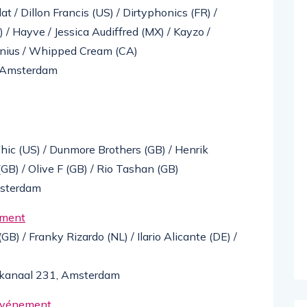
t / Dillon Francis (US) / Dirtyphonics (FR) /
/ Hayve / Jessica Audiffred (MX) / Kayzo /
nius / Whipped Cream (CA)
, Amsterdam
phic (US) / Dunmore Brothers (GB) / Henrik
GB) / Olive F (GB) / Rio Tashan (GB)
msterdam
ement
B) / Franky Rizardo (NL) / Ilario Alicante (DE) /
rkanaal 231, Amsterdam
’événement