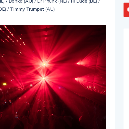
NL) / Bonka (AU) / Dr Phunk (NL) / H! Dude (BE) /
E) / Timmy Trumpet (AU)