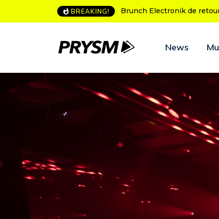
L’Amnesia Ibiza fête ses 50
BREAKING!
News
Mu