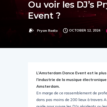
Ou voir les DJ’s 
Event ?
OCTOBER 12, 2024
Prysm Radio
L’Amsterdam Dance Event est le plu
l’industrie de la musique électroniqu
Amsterdam.
En marge de ce rassemblement de profess
dans pas moins de 200 lieux à travers 
guide pour suivre les DJ’s résidents ou 