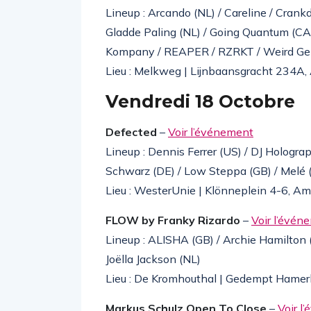
Lineup : Arcando (NL) / Careline / Crankda
Gladde Paling (NL) / Going Quantum (CA) 
Kompany / REAPER / RZRKT / Weird Ge
Lieu : Melkweg | Lijnbaansgracht 234A
Vendredi 18 Octobre
Defected
–
Voir l’événement
Lineup : Dennis Ferrer (US) / DJ Hologra
Schwarz (DE) / Low Steppa (GB) / Melé (
Lieu : WesterUnie | Klönneplein 4-6, A
FLOW by Franky Rizardo
–
Voir l’évén
Lineup : ALISHA (GB) / Archie Hamilton (G
Joëlla Jackson (NL)
Lieu : De Kromhouthal | Gedempt Hame
Markus Schulz Open To Close
–
Voir l