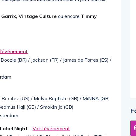
 Garrix, Vintage Culture
ou encore
Timmy
 l’événement
Doozie (BR) / Jackson (FR) / James de Torres (ES) /
erdam
n Benitez (US) / Melvo Baptiste (GB) / MiNNA (GB)
Seamus Haji (GB) / Smokin Jo (GB)
F
msterdam
Label Night
–
Voir l’événement