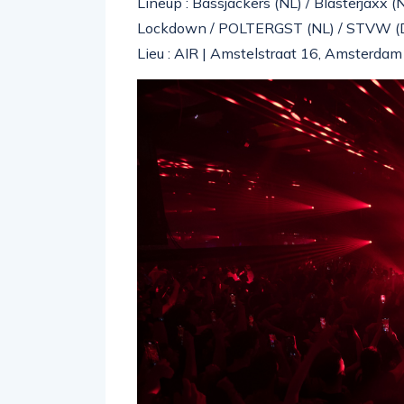
Lineup : Bassjackers (NL) / Blasterjaxx (
Lockdown / POLTERGST (NL) / STVW (D
Lieu : AIR | Amstelstraat 16, Amsterdam