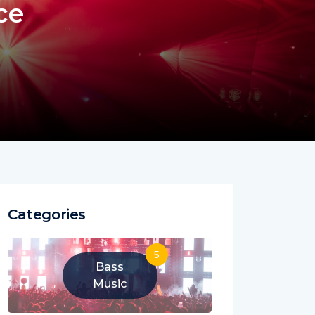
ce
Categories
5
Bass
Music