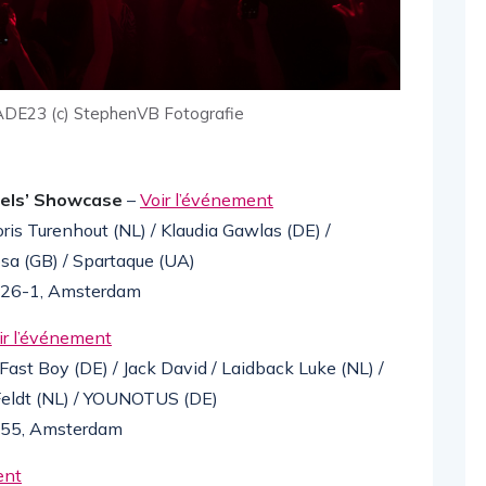
DE23 (c) StephenVB Fotografie
bels’ Showcase
–
Voir l’événement
oris Turenhout (NL) / Klaudia Gawlas (DE) /
sa (GB) / Spartaque (UA)
at 26-1, Amsterdam
ir l’événement
 Fast Boy (DE) / Jack David / Laidback Luke (NL) /
Feldt (NL) / YOUNOTUS (DE)
t 55, Amsterdam
ent