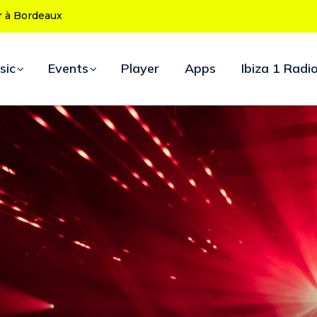
 ans : le programme des soirées d’ouverture
sic
Events
Player
Apps
Ibiza 1 Radi