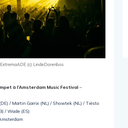
 ExtremaADE (c) LindeDorenbos
mpet à l’Amsterdam Music Festival
–
(DE) / Martin Garrix (NL) / Showtek (NL) / Tiësto
B) / Wade (ES)
, Amsterdam