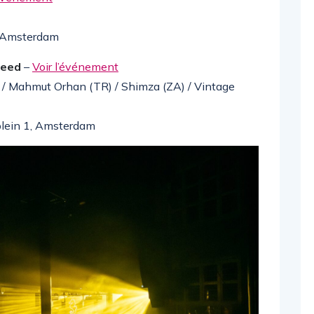
, Amsterdam
Need
–
Voir l’événement
) / Mahmut Orhan (TR) / Shimza (ZA) / Vintage
plein 1, Amsterdam