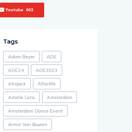
Youtube
603
Tags
Adam Beyer
ADE
ADE24
ADE2023
Afrojack
Afterlife
Amelie Lens
Amsterdam
Amsterdam Dance Event
Armin Van Buuren