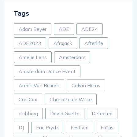
Tags
Adam Beyer
ADE
ADE24
ADE2023
Afrojack
Afterlife
Amelie Lens
Amsterdam
Amsterdam Dance Event
Armin Van Buuren
Calvin Harris
Carl Cox
Charlotte de Witte
clubbing
David Guetta
Defected
DJ
Eric Prydz
Festival
Fréjus