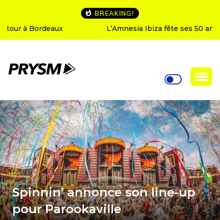
BREAKING!
L’Amnesia Ibiza fête ses 50 ans : le programme des
soirées d’ouverture
Spinnin’ annonce son line-up
pour Parookaville