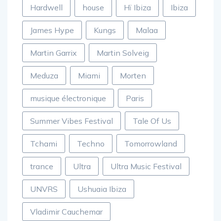
Hardwell
house
Hï Ibiza
Ibiza
James Hype
Kungs
Malaa
Martin Garrix
Martin Solveig
Meduza
Miami
Morten
musique électronique
Paris
Summer Vibes Festival
Tale Of Us
Tchami
Techno
Tomorrowland
trance
Ultra
Ultra Music Festival
UNVRS
Ushuaia Ibiza