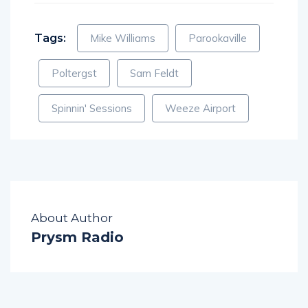
Tags:
Mike Williams
Parookaville
Poltergst
Sam Feldt
Spinnin' Sessions
Weeze Airport
About Author
Prysm Radio