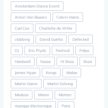
Amsterdam Dance Event
Armin Van Buuren
Calvin Harris
Carl Cox
Charlotte de Witte
clubbing
David Guetta
Defected
DJ
Eric Prydz
Festival
Fréjus
Hardwell
house
Hï Ibiza
Ibiza
James Hype
Kungs
Malaa
Martin Garrix
Martin Solveig
Meduza
Miami
Morten