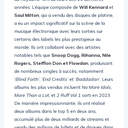
du Royaume-Uni au cours des 15 dernières
années. L’équipe composée de
Will Kennard
et
Saul Milton
, qui a vendu des disques de platine,
a eu un impact significatif sur la scène de la
musique électronique avec leurs sorties sur
certains des labels les plus prestigieux au
monde. Ils ont collaboré avec des artistes
notables tels que
Snoop Dogg, Rihanna, Nile
Rogers, Stefflon Don et Flowdan
, produisant
de nombreux singles à succès, notamment
‘Blind Faith’
,
‘End Credits’
et
‘Baddadan’
. Leurs
albums les plus vendus incluent
No More Idols
,
More Than a Lot
, et
2 Ruff Vol 1
sorti en 2023.
De manière impressionnante, ils ont réalisé
deux albums dans le top 5 en deux ans,
accumulé plus de deux milliards de streams et