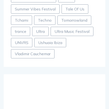
musique électronique
Paris
Summer Vibes Festival
Tale Of Us
Tchami
Techno
Tomorrowland
trance
Ultra
Ultra Music Festival
UNVRS
Ushuaia Ibiza
Vladimir Cauchemar