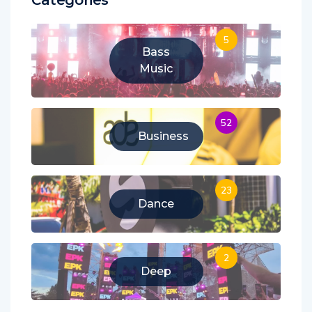
Categories
5
Bass
Music
52
Business
23
Dance
2
Deep