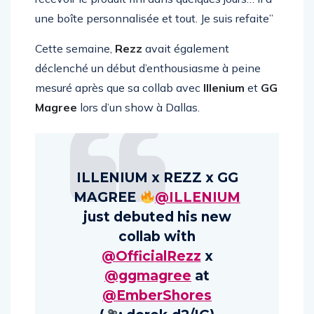
recevoir le produit fini dans quelques jours… il a
une boîte personnalisée et tout. Je suis refaite”
Cette semaine,
Rezz
avait également
déclenché un début d’enthousiasme à peine
mesuré après que sa collab avec
Illenium
et
GG
Magree
lors d’un show à Dallas.
ILLENIUM x REZZ x GG
MAGREE
@ILLENIUM
just debuted his new
collab with
@OfficialRezz
x
@ggmagree
at
@EmberShores