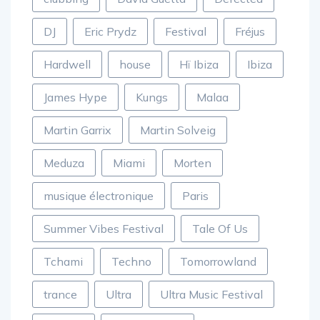
clubbing
David Guetta
Defected
DJ
Eric Prydz
Festival
Fréjus
Hardwell
house
Hï Ibiza
Ibiza
James Hype
Kungs
Malaa
Martin Garrix
Martin Solveig
Meduza
Miami
Morten
musique électronique
Paris
Summer Vibes Festival
Tale Of Us
Tchami
Techno
Tomorrowland
trance
Ultra
Ultra Music Festival