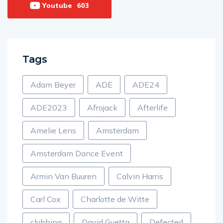
Youtube
603
Tags
Adam Beyer
ADE
ADE24
ADE2023
Afrojack
Afterlife
Amelie Lens
Amsterdam
Amsterdam Dance Event
Armin Van Buuren
Calvin Harris
Carl Cox
Charlotte de Witte