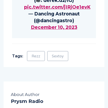
(
: derek.d2/IG)
pic.twitter.com/jIRjOe1evK
— Dancing Astronaut
(@dancingastro)
December 10, 2023
Tags:
Rezz
Sextoy
About Author
Prysm Radio