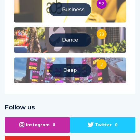
52
Business
23
Dance
2
Deep
Follow us
Instagram
Twitter
0
0