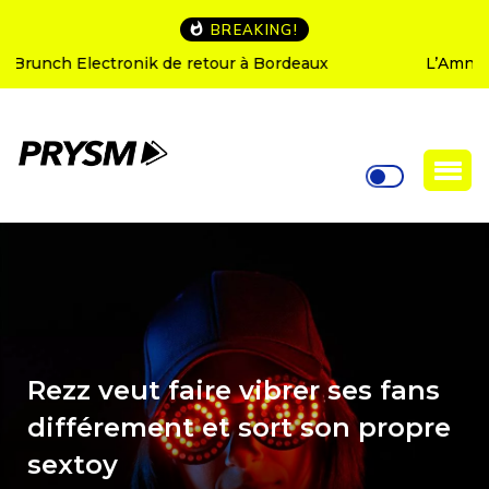
BREAKING!
L’Amnesia Ibiza fête ses 50 ans : le programme des
soirées d’ouverture
Rezz veut faire vibrer ses fans
différement et sort son propre
sextoy