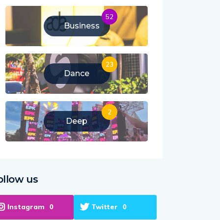
52
Business
23
Dance
2
Deep
ollow us
Instagram
Twitter
0
0