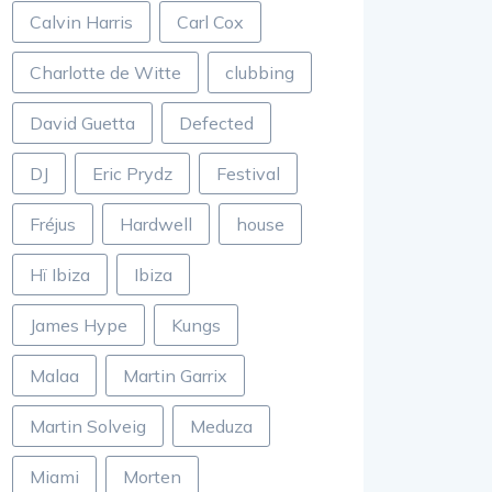
Calvin Harris
Carl Cox
Charlotte de Witte
clubbing
David Guetta
Defected
DJ
Eric Prydz
Festival
Fréjus
Hardwell
house
Hï Ibiza
Ibiza
James Hype
Kungs
Malaa
Martin Garrix
Martin Solveig
Meduza
Miami
Morten