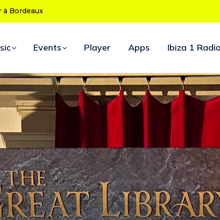
 ans : le programme des soirées d’ouverture
sic
Events
Player
Apps
Ibiza 1 Radi