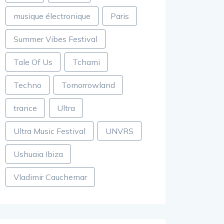
musique électronique
Paris
Summer Vibes Festival
Tale Of Us
Tchami
Techno
Tomorrowland
trance
Ultra
Ultra Music Festival
UNVRS
Ushuaia Ibiza
Vladimir Cauchemar