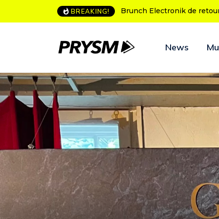
L’Amnesia Ibiza fête ses 50
BREAKING!
News
Mu