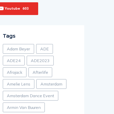
Youtube
603
Tags
Adam Beyer
ADE
ADE24
ADE2023
Afrojack
Afterlife
Amelie Lens
Amsterdam
Amsterdam Dance Event
Armin Van Buuren