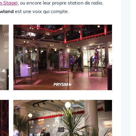
sm Stage)
, ou encore leur propre station de radio,
wland
est une voix qui compte.