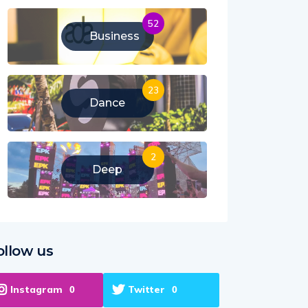
52
Business
23
Dance
2
Deep
ollow us
Instagram
Twitter
0
0