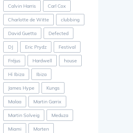
Calvin Harris
Carl Cox
Charlotte de Witte
clubbing
David Guetta
Defected
DJ
Eric Prydz
Festival
Fréjus
Hardwell
house
Hï Ibiza
Ibiza
James Hype
Kungs
Malaa
Martin Garrix
Martin Solveig
Meduza
Miami
Morten