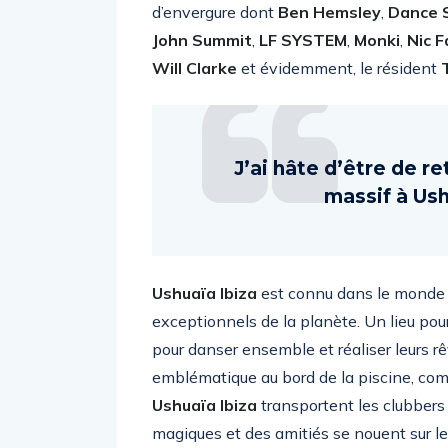
d’envergure dont
Ben Hemsley
,
Dance 
John Summit
,
LF SYSTEM
,
Monki
,
Nic F
Will Clarke
et évidemment, le résident
J’ai hâte d’être de re
massif à Ush
Ushuaïa Ibiza
est connu dans le monde e
exceptionnels de la planète. Un lieu po
pour danser ensemble et réaliser leurs r
emblématique au bord de la piscine, co
Ushuaïa Ibiza
transportent les clubbers
magiques et des amitiés se nouent sur l