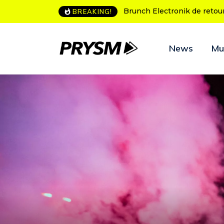
L’Amnesia Ibiza fête ses 50
BREAKING!
News
Mu