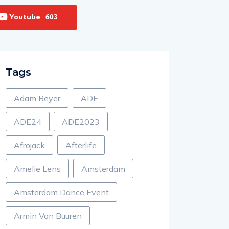
Youtube
603
Tags
Adam Beyer
ADE
ADE24
ADE2023
Afrojack
Afterlife
Amelie Lens
Amsterdam
Amsterdam Dance Event
Armin Van Buuren