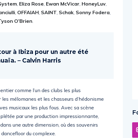
System
,
Eliza Rose
,
Ewan McVicar
,
HoneyLuv
,
anciulli
,
OFFAIAH
,
SAINT
,
Schak
,
Sonny Fodera
,
Tyson O’Brien
.
tour à Ibiza pour un autre été
uaïa. – Calvin Harris
ntier comme l’un des clubs les plus
ur les mélomanes et les chasseurs d’hédonisme
êves musicaux les plus fous. Avec sa scène
F
mplétée par une production impressionnante,
 dans une autre dimension, où des souvenirs
e dancefloor du complexe.