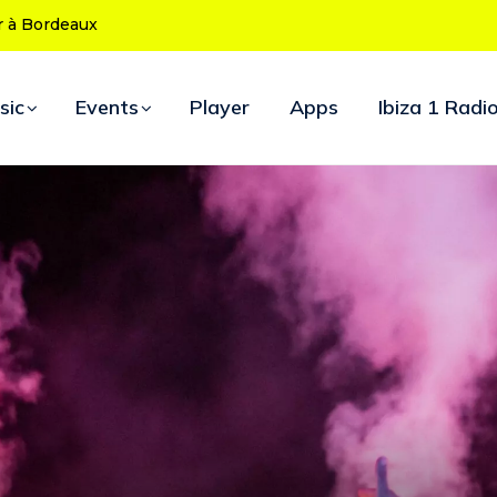
 ans : le programme des soirées d’ouverture
sic
Events
Player
Apps
Ibiza 1 Radi