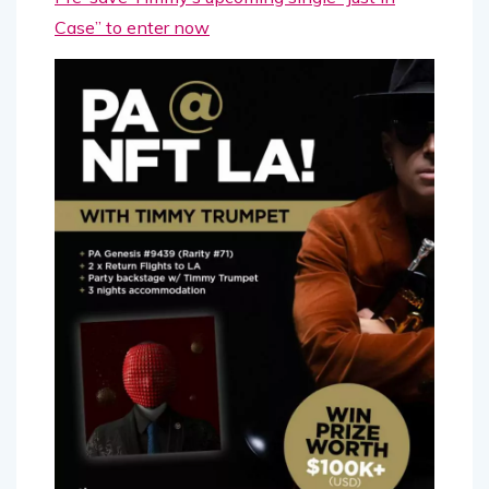
Pre-save Timmy’s upcoming single “Just In
Case” to enter now