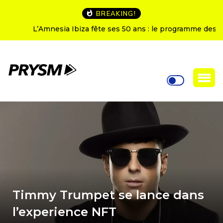
BREAKING!
L’Amnesia Ibiza fête ses 50 ans : le programme des
soirées d’ouverture
Timmy Trumpet se lance dans
l’experience NFT