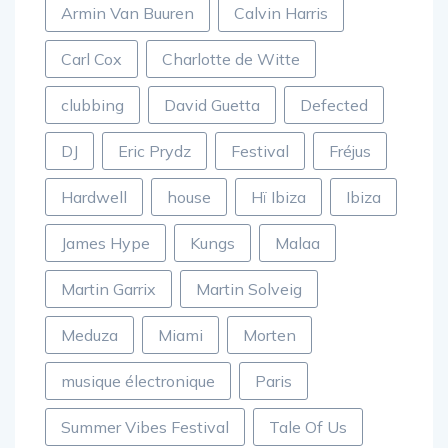
Armin Van Buuren
Calvin Harris
Carl Cox
Charlotte de Witte
clubbing
David Guetta
Defected
DJ
Eric Prydz
Festival
Fréjus
Hardwell
house
Hï Ibiza
Ibiza
James Hype
Kungs
Malaa
Martin Garrix
Martin Solveig
Meduza
Miami
Morten
musique électronique
Paris