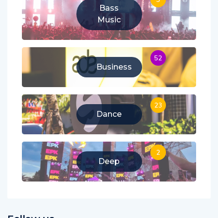
5
Bass
Music
52
Business
23
Dance
2
Deep