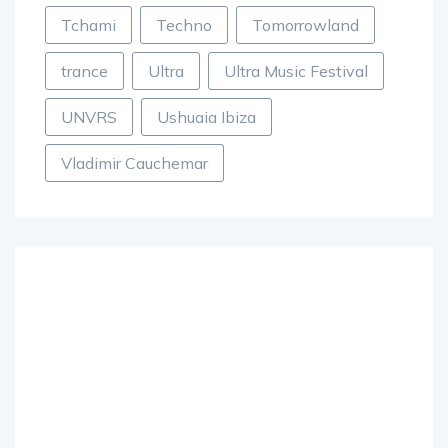
Summer Vibes Festival
Tale Of Us
Tchami
Techno
Tomorrowland
trance
Ultra
Ultra Music Festival
UNVRS
Ushuaia Ibiza
Vladimir Cauchemar