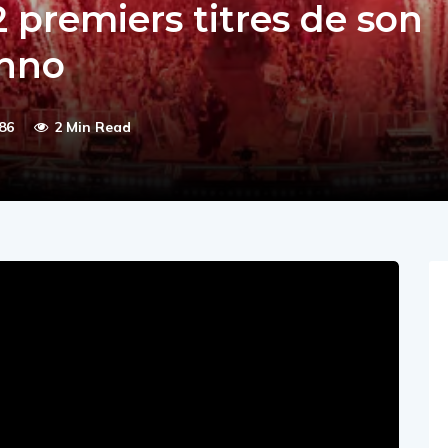
2 premiers titres de son
chno
86
2 Min Read