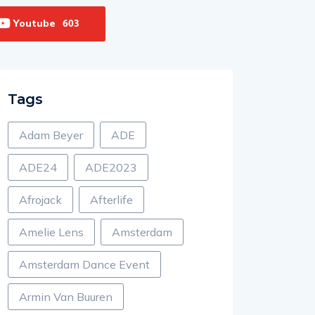
Youtube
603
Tags
Adam Beyer
ADE
ADE24
ADE2023
Afrojack
Afterlife
Amelie Lens
Amsterdam
Amsterdam Dance Event
Armin Van Buuren