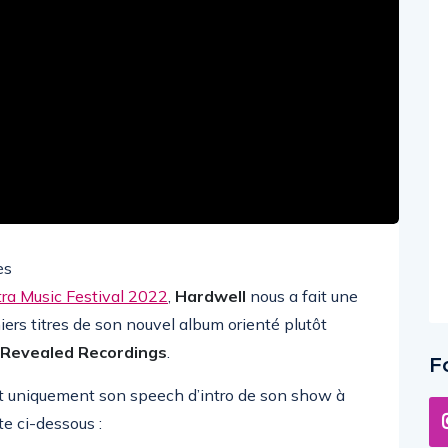
ès
ltra Music Festival 2022
,
Hardwell
nous a fait une
miers titres de son nouvel album orienté plutôt
Revealed Recordings
.
F
ant uniquement son speech d’intro de son show à
te ci-dessous :