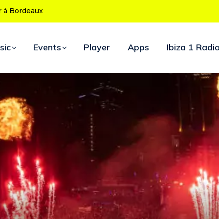
 ans : le programme des soirées d’ouverture
sic
Events
Player
Apps
Ibiza 1 Radi