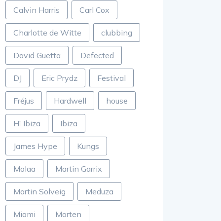
Calvin Harris
Carl Cox
Charlotte de Witte
clubbing
David Guetta
Defected
DJ
Eric Prydz
Festival
Fréjus
Hardwell
house
Hï Ibiza
Ibiza
James Hype
Kungs
Malaa
Martin Garrix
Martin Solveig
Meduza
Miami
Morten