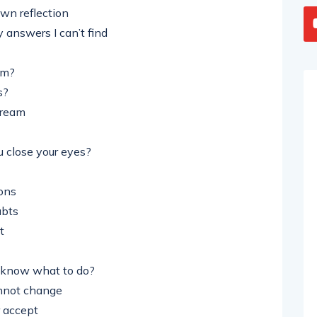
own reflection
answers I can’t find
am?
s?
dream
 close your eyes?
ions
ubts
t
t know what to do?
annot change
r accept