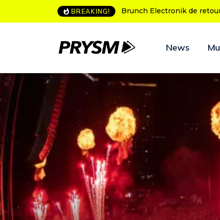
L’Amnesia Ibiza fête ses 50
BREAKING!
News
Mu