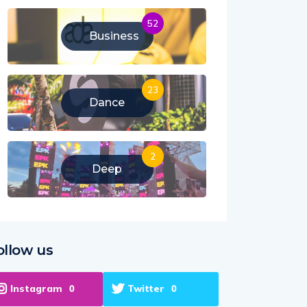
52
Business
23
Dance
2
Deep
ollow us
Instagram
Twitter
0
0