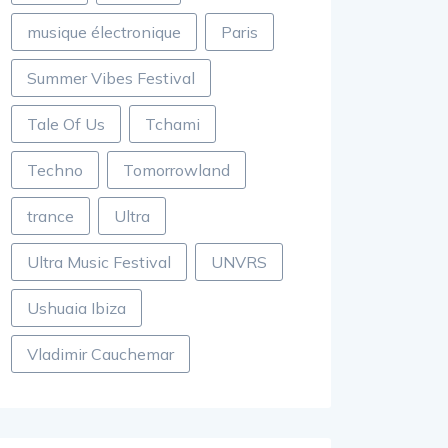
musique électronique
Paris
Summer Vibes Festival
Tale Of Us
Tchami
Techno
Tomorrowland
trance
Ultra
Ultra Music Festival
UNVRS
Ushuaia Ibiza
Vladimir Cauchemar