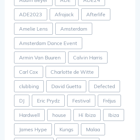
Adam Beyer
ADE
ADE24
ADE2023
Afrojack
Afterlife
Amelie Lens
Amsterdam
Amsterdam Dance Event
Armin Van Buuren
Calvin Harris
Carl Cox
Charlotte de Witte
clubbing
David Guetta
Defected
DJ
Eric Prydz
Festival
Fréjus
Hardwell
house
Hï Ibiza
Ibiza
James Hype
Kungs
Malaa