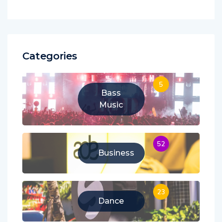
Categories
5
Bass
Music
52
Business
23
Dance