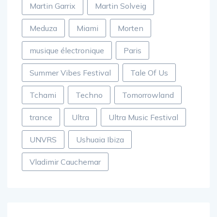
Martin Garrix
Martin Solveig
Meduza
Miami
Morten
musique électronique
Paris
Summer Vibes Festival
Tale Of Us
Tchami
Techno
Tomorrowland
trance
Ultra
Ultra Music Festival
UNVRS
Ushuaia Ibiza
Vladimir Cauchemar