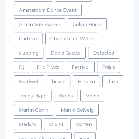
Amelie Lens
Amsterdam
Amsterdam Dance Event
Armin Van Buuren
Calvin Harris
Carl Cox
Charlotte de Witte
clubbing
David Guetta
Defected
DJ
Eric Prydz
Festival
Fréjus
Hardwell
house
Hï Ibiza
Ibiza
James Hype
Kungs
Malaa
Martin Garrix
Martin Solveig
Meduza
Miami
Morten