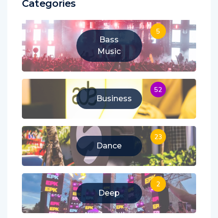
Categories
5
Bass
Music
52
Business
23
Dance
2
Deep