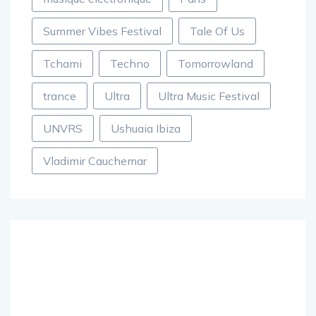
musique électronique
Paris
Summer Vibes Festival
Tale Of Us
Tchami
Techno
Tomorrowland
trance
Ultra
Ultra Music Festival
UNVRS
Ushuaia Ibiza
Vladimir Cauchemar