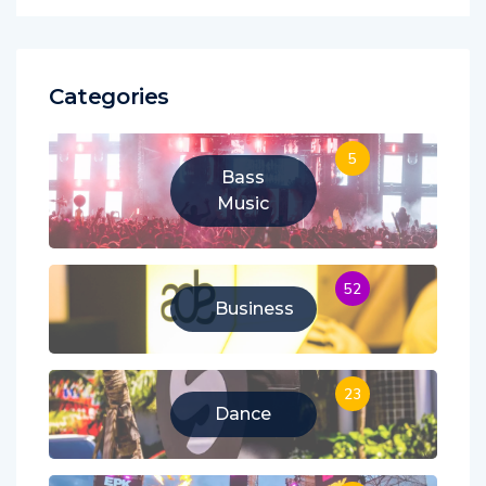
Categories
5
Bass
Music
52
Business
23
Dance