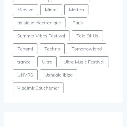
Meduza
Miami
Morten
musique électronique
Paris
Summer Vibes Festival
Tale Of Us
Tchami
Techno
Tomorrowland
trance
Ultra
Ultra Music Festival
UNVRS
Ushuaia Ibiza
Vladimir Cauchemar