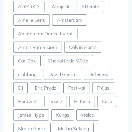
ADE2023
Afrojack
Afterlife
Amelie Lens
Amsterdam
Amsterdam Dance Event
Armin Van Buuren
Calvin Harris
Carl Cox
Charlotte de Witte
clubbing
David Guetta
Defected
DJ
Eric Prydz
Festival
Fréjus
Hardwell
house
Hï Ibiza
Ibiza
James Hype
Kungs
Malaa
Martin Garrix
Martin Solveig