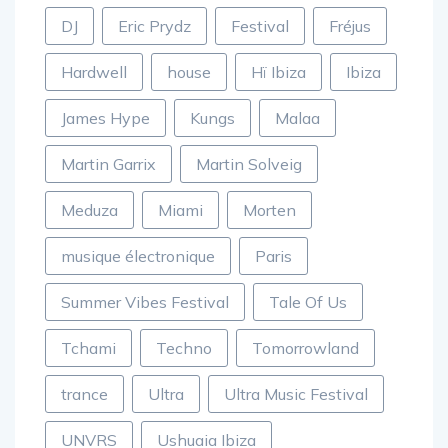
DJ
Eric Prydz
Festival
Fréjus
Hardwell
house
Hï Ibiza
Ibiza
James Hype
Kungs
Malaa
Martin Garrix
Martin Solveig
Meduza
Miami
Morten
musique électronique
Paris
Summer Vibes Festival
Tale Of Us
Tchami
Techno
Tomorrowland
trance
Ultra
Ultra Music Festival
UNVRS
Ushuaia Ibiza