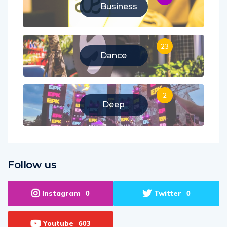
Business
23
Dance
2
Deep
Follow us
Instagram
Twitter
0
0
Youtube
603