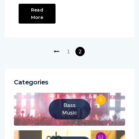
Read
More
1
2
Categories
5
Bass
Music
52