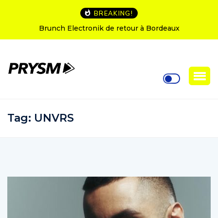
BREAKING!
L’Amnesia Ibiza fête ses 50 ans : le programme de
soirées d’ouverture
Tag:
UNVRS