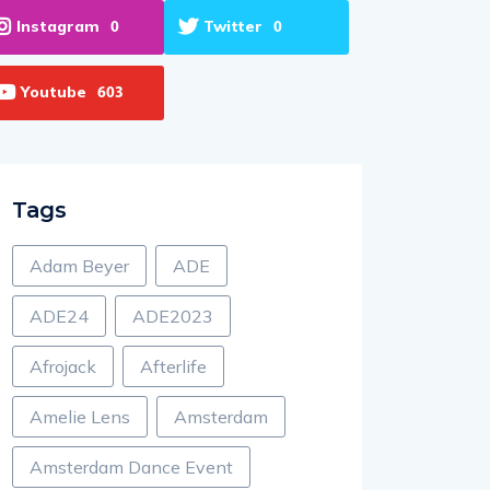
Instagram
Twitter
0
0
Youtube
603
Tags
Adam Beyer
ADE
ADE24
ADE2023
Afrojack
Afterlife
Amelie Lens
Amsterdam
Amsterdam Dance Event