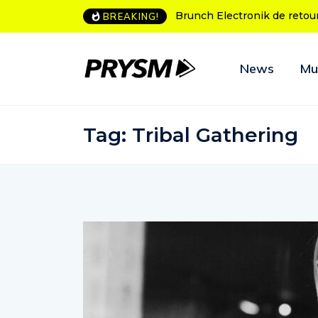
Brunch Electronik de retour à Bordeaux
L’Amnesia Ibiza fêt
BREAKING!
programme des soi
News
Mu
Tag:
Tribal Gathering