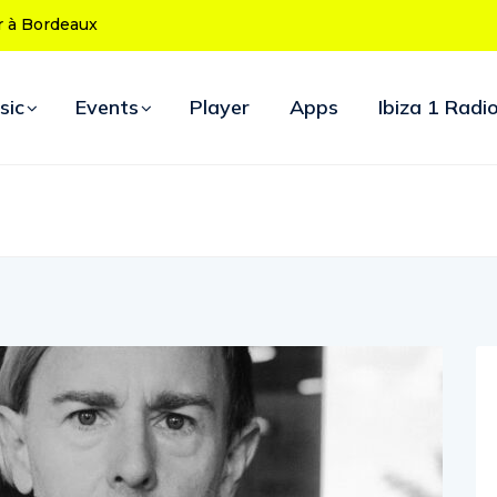
e ses 50 ans : le
rées d’ouverture
sic
Events
Player
Apps
Ibiza 1 Radi