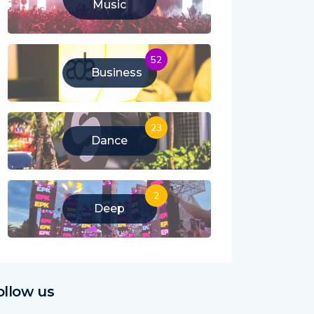
Music
52
Business
23
Dance
2
Deep
ollow us