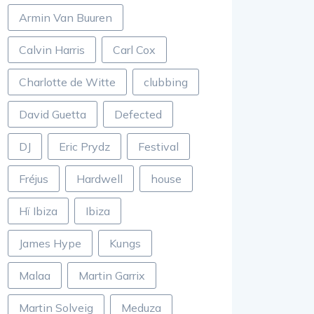
Armin Van Buuren
Calvin Harris
Carl Cox
Charlotte de Witte
clubbing
David Guetta
Defected
DJ
Eric Prydz
Festival
Fréjus
Hardwell
house
Hï Ibiza
Ibiza
James Hype
Kungs
Malaa
Martin Garrix
Martin Solveig
Meduza