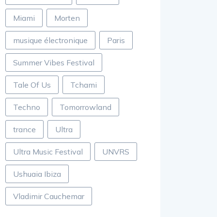
Miami
Morten
musique électronique
Paris
Summer Vibes Festival
Tale Of Us
Tchami
Techno
Tomorrowland
trance
Ultra
Ultra Music Festival
UNVRS
Ushuaia Ibiza
Vladimir Cauchemar