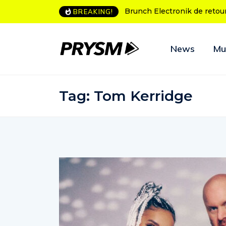
unch Electronik de retour à Bordeaux
L’Amnesia Ibiza fête ses 
BREAKING!
programme des soirées 
News
Mu
Tag:
Tom Kerridge