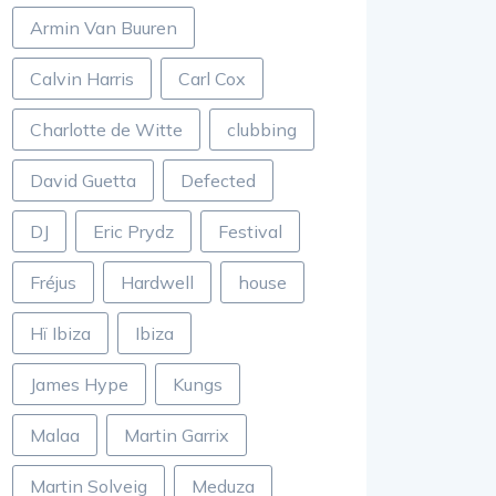
Armin Van Buuren
Calvin Harris
Carl Cox
Charlotte de Witte
clubbing
David Guetta
Defected
DJ
Eric Prydz
Festival
Fréjus
Hardwell
house
Hï Ibiza
Ibiza
James Hype
Kungs
Malaa
Martin Garrix
Martin Solveig
Meduza