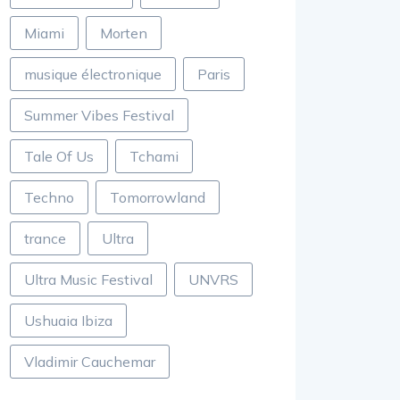
Miami
Morten
musique électronique
Paris
Summer Vibes Festival
Tale Of Us
Tchami
Techno
Tomorrowland
trance
Ultra
Ultra Music Festival
UNVRS
Ushuaia Ibiza
Vladimir Cauchemar