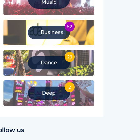
Music
52
Business
23
Dance
2
Deep
ollow us