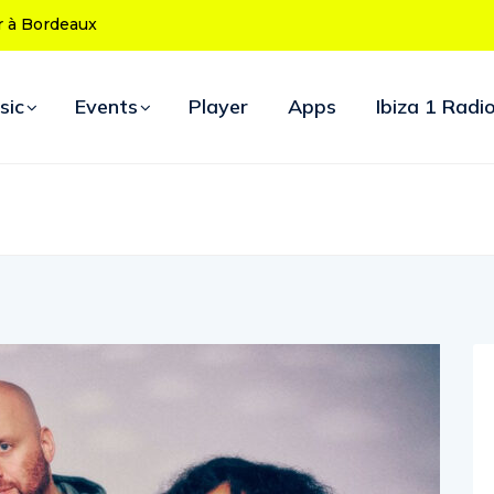
50 ans : le
d’ouverture
sic
Events
Player
Apps
Ibiza 1 Radi