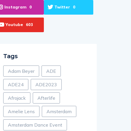
Instagram
Twitter
0
0
Youtube
603
Tags
Adam Beyer
ADE
ADE24
ADE2023
Afrojack
Afterlife
Amelie Lens
Amsterdam
Amsterdam Dance Event