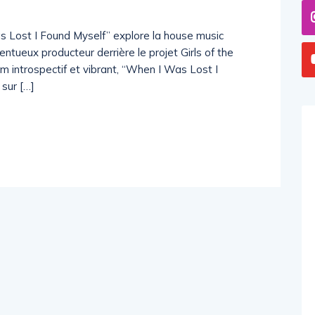
as Lost I Found Myself” explore la house music
ntueux producteur derrière le projet Girls of the
um introspectif et vibrant, “When I Was Lost I
 sur […]