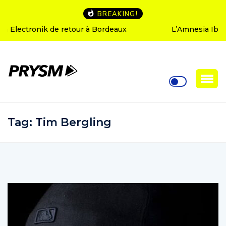
BREAKING!
L’Amnesia Ibiza fête ses 50 ans : le programme des
soirées d’ouverture
Tag:
Tim Bergling