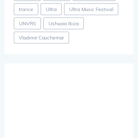
Tchami
Techno
Tomorrowland
trance
Ultra
Ultra Music Festival
UNVRS
Ushuaia Ibiza
Vladimir Cauchemar