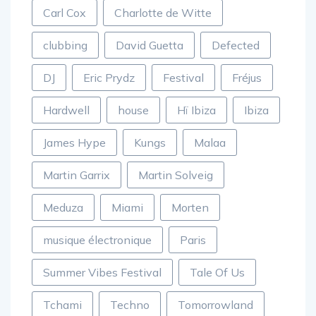
Carl Cox
Charlotte de Witte
clubbing
David Guetta
Defected
DJ
Eric Prydz
Festival
Fréjus
Hardwell
house
Hï Ibiza
Ibiza
James Hype
Kungs
Malaa
Martin Garrix
Martin Solveig
Meduza
Miami
Morten
musique électronique
Paris
Summer Vibes Festival
Tale Of Us