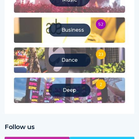
Music
52
Business
23
Dance
2
Deep
Follow us