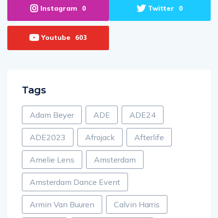
Instagram
Twitter
0
0
Youtube
603
Tags
Adam Beyer
ADE
ADE24
ADE2023
Afrojack
Afterlife
Amelie Lens
Amsterdam
Amsterdam Dance Event
Armin Van Buuren
Calvin Harris