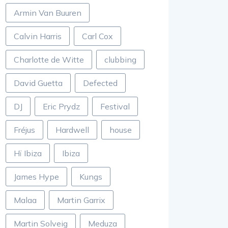
Armin Van Buuren
Calvin Harris
Carl Cox
Charlotte de Witte
clubbing
David Guetta
Defected
DJ
Eric Prydz
Festival
Fréjus
Hardwell
house
Hï Ibiza
Ibiza
James Hype
Kungs
Malaa
Martin Garrix
Martin Solveig
Meduza