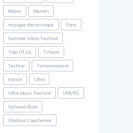
Miami
Morten
musique électronique
Paris
Summer Vibes Festival
Tale Of Us
Tchami
Techno
Tomorrowland
trance
Ultra
Ultra Music Festival
UNVRS
Ushuaia Ibiza
Vladimir Cauchemar