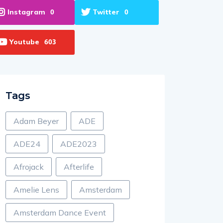
Instagram
Twitter
0
0
Youtube
603
Tags
Adam Beyer
ADE
ADE24
ADE2023
Afrojack
Afterlife
Amelie Lens
Amsterdam
Amsterdam Dance Event