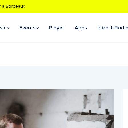
 ses 50 ans : le
ées d’ouverture
sic
Events
Player
Apps
Ibiza 1 Radi