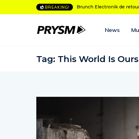
Brunch Electronik de retour à Bordeaux
L’Amnesia Ibiza fête
BREAKING!
programme des soir
News
Mu
Tag:
This World Is Ours