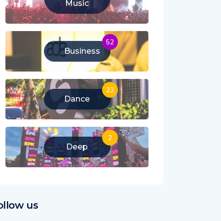
Music
52
Business
23
Dance
2
Deep
ollow us