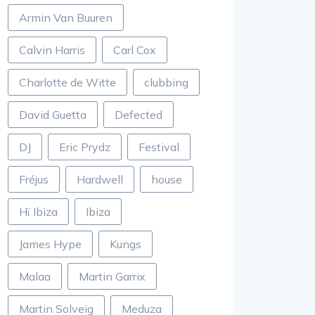
Armin Van Buuren
Calvin Harris
Carl Cox
Charlotte de Witte
clubbing
David Guetta
Defected
DJ
Eric Prydz
Festival
Fréjus
Hardwell
house
Hï Ibiza
Ibiza
James Hype
Kungs
Malaa
Martin Garrix
Martin Solveig
Meduza