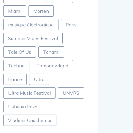
Miami
Morten
musique électronique
Paris
Summer Vibes Festival
Tale Of Us
Tchami
Techno
Tomorrowland
trance
Ultra
Ultra Music Festival
UNVRS
Ushuaia Ibiza
Vladimir Cauchemar