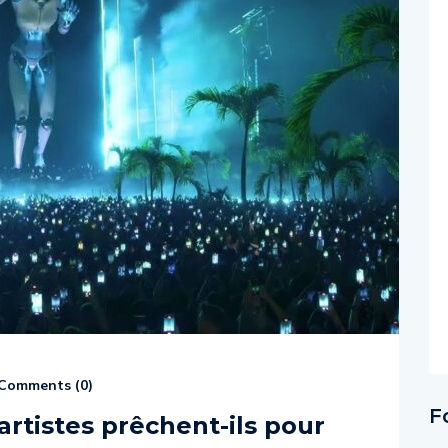
Comments (
0
)
F
artistes prêchent-ils pour