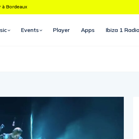
 50 ans : le
 d’ouverture
sic
Events
Player
Apps
Ibiza 1 Radi