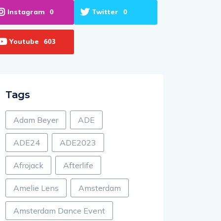
Instagram
Twitter
0
0
Youtube
603
Tags
Adam Beyer
ADE
ADE24
ADE2023
Afrojack
Afterlife
Amelie Lens
Amsterdam
Amsterdam Dance Event