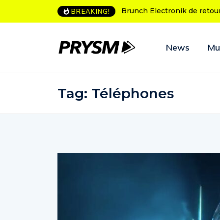
runch Electronik de retour à Bordeaux
L’Amnesia Ibiza fête ses
BREAKING!
programme des soirées
News
Mu
Tag:
Téléphones