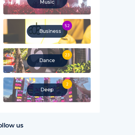
Music
52
Business
23
Dance
2
Deep
ollow us