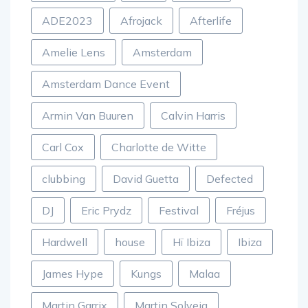
Adam Beyer
ADE
ADE24
ADE2023
Afrojack
Afterlife
Amelie Lens
Amsterdam
Amsterdam Dance Event
Armin Van Buuren
Calvin Harris
Carl Cox
Charlotte de Witte
clubbing
David Guetta
Defected
DJ
Eric Prydz
Festival
Fréjus
Hardwell
house
Hï Ibiza
Ibiza
James Hype
Kungs
Malaa