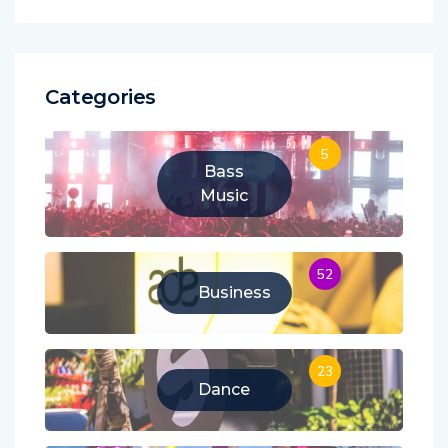
Categories
5
Bass
Music
52
Business
23
Dance