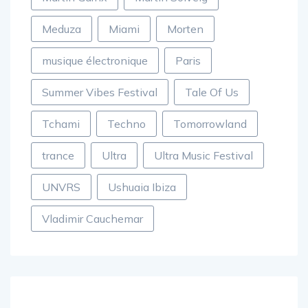
Martin Garrix
Martin Solveig
Meduza
Miami
Morten
musique électronique
Paris
Summer Vibes Festival
Tale Of Us
Tchami
Techno
Tomorrowland
trance
Ultra
Ultra Music Festival
UNVRS
Ushuaia Ibiza
Vladimir Cauchemar