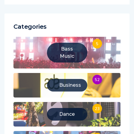
Categories
5
Bass
Music
52
Business
23
Dance