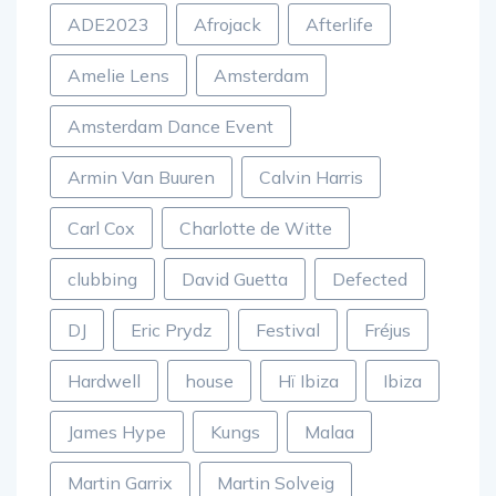
ADE2023
Afrojack
Afterlife
Amelie Lens
Amsterdam
Amsterdam Dance Event
Armin Van Buuren
Calvin Harris
Carl Cox
Charlotte de Witte
clubbing
David Guetta
Defected
DJ
Eric Prydz
Festival
Fréjus
Hardwell
house
Hï Ibiza
Ibiza
James Hype
Kungs
Malaa
Martin Garrix
Martin Solveig