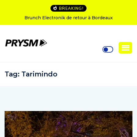
BREAKING!
runch Electronik de retour à Bordeaux
L’Amnesia I
Tag:
Tarimindo