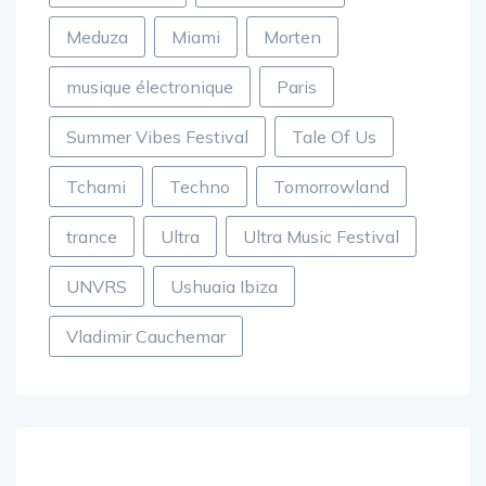
Meduza
Miami
Morten
musique électronique
Paris
Summer Vibes Festival
Tale Of Us
Tchami
Techno
Tomorrowland
trance
Ultra
Ultra Music Festival
UNVRS
Ushuaia Ibiza
Vladimir Cauchemar