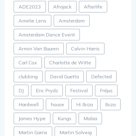
ADE2023
Afrojack
Afterlife
Amelie Lens
Amsterdam
Amsterdam Dance Event
Armin Van Buuren
Calvin Harris
Carl Cox
Charlotte de Witte
clubbing
David Guetta
Defected
DJ
Eric Prydz
Festival
Fréjus
Hardwell
house
Hï Ibiza
Ibiza
James Hype
Kungs
Malaa
Martin Garrix
Martin Solveig