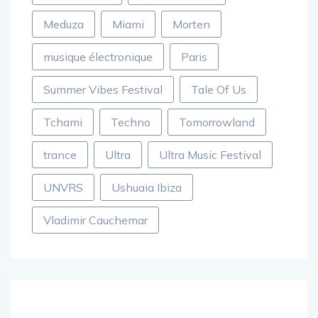
Meduza
Miami
Morten
musique électronique
Paris
Summer Vibes Festival
Tale Of Us
Tchami
Techno
Tomorrowland
trance
Ultra
Ultra Music Festival
UNVRS
Ushuaia Ibiza
Vladimir Cauchemar