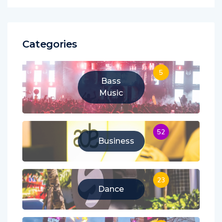
Categories
5
Bass
Music
52
Business
23
Dance