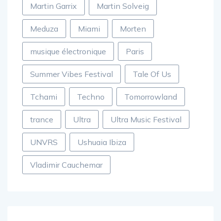
Martin Garrix
Martin Solveig
Meduza
Miami
Morten
musique électronique
Paris
Summer Vibes Festival
Tale Of Us
Tchami
Techno
Tomorrowland
trance
Ultra
Ultra Music Festival
UNVRS
Ushuaia Ibiza
Vladimir Cauchemar