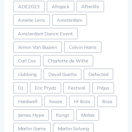
ADE2023
Afrojack
Afterlife
Amelie Lens
Amsterdam
Amsterdam Dance Event
Armin Van Buuren
Calvin Harris
Carl Cox
Charlotte de Witte
clubbing
David Guetta
Defected
DJ
Eric Prydz
Festival
Fréjus
Hardwell
house
Hï Ibiza
Ibiza
James Hype
Kungs
Malaa
Martin Garrix
Martin Solveig