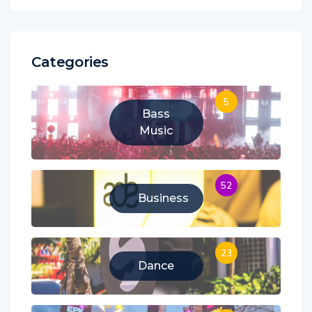
Categories
5
Bass
Music
52
Business
23
Dance