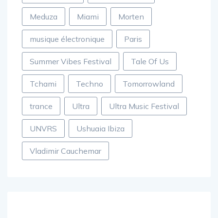
Meduza
Miami
Morten
musique électronique
Paris
Summer Vibes Festival
Tale Of Us
Tchami
Techno
Tomorrowland
trance
Ultra
Ultra Music Festival
UNVRS
Ushuaia Ibiza
Vladimir Cauchemar