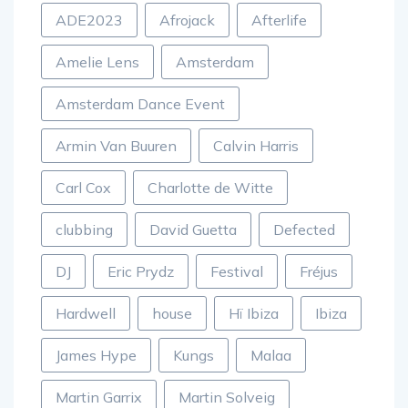
ADE2023
Afrojack
Afterlife
Amelie Lens
Amsterdam
Amsterdam Dance Event
Armin Van Buuren
Calvin Harris
Carl Cox
Charlotte de Witte
clubbing
David Guetta
Defected
DJ
Eric Prydz
Festival
Fréjus
Hardwell
house
Hï Ibiza
Ibiza
James Hype
Kungs
Malaa
Martin Garrix
Martin Solveig