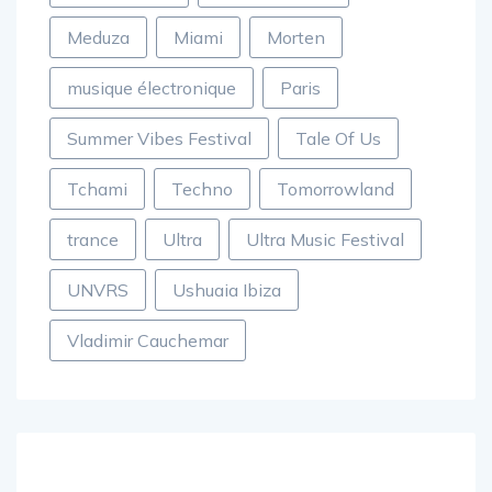
Meduza
Miami
Morten
musique électronique
Paris
Summer Vibes Festival
Tale Of Us
Tchami
Techno
Tomorrowland
trance
Ultra
Ultra Music Festival
UNVRS
Ushuaia Ibiza
Vladimir Cauchemar