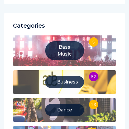
Categories
5
Bass
Music
52
Business
23
Dance